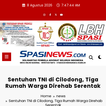
Skip
8 Agustus 2026
7:47:45 AM
to
content
Sentuhan TNI di Cilodong, Tiga
Rumah Warga Direhab Serentak
Home
news
Sentuhan TNI di Cilodong, Tiga Rumah Warga Direhab
Serentak