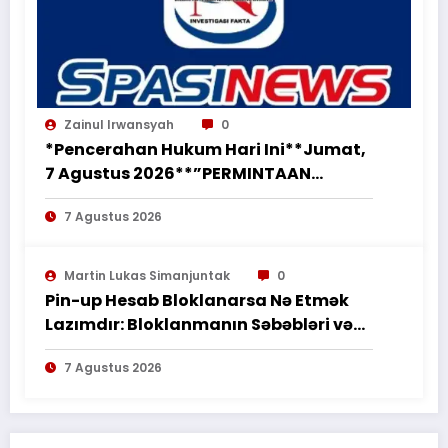
Zainul Irwansyah
0
*Pencerahan Hukum Hari Ini**Jumat,
7 Agustus 2026**”PERMINTAAN
PERUBAHAN PEKERJAAN SECARA LISAN
7 Agustus 2026
TIDAK MENGHAPUS KEWAJIBAN
PEMBORONG MENYELESAIKAN
PEKERJAAN SESUAI PERJANJIAN
Martin Lukas Simanjuntak
0
TERTULIS”*
Pin-up Hesab Bloklanarsa Nə Etmək
Lazımdır: Bloklanmanın Səbəbləri və
Tədbirləri
7 Agustus 2026