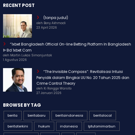
RECENT POST
(tanpa judul)
oleh Bony Akhmadi
23 April 2026
“1xbet Bangladesh Official On-line Betting Platform In Bangladesh
ᐉ Bd 1xbet Com
oleh Martin Lukas Simanjuntak
1 Agustus 2026
“The Invisible Compass”: Revitalisasi Intuisi
Penyidik dalam Bingkai UU No. 20 Tahun 2025 dan
Crime Control Theory
oleh Ki Ronggo Warsito
27 Januari 2026
BROWSE BY TAG
berita
beritabaru
beritaindonesia
beritalocal
beritaterkini
hukum
indonesia
Iptutomimarbun