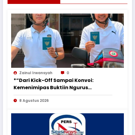
Zainul Irwansyah
0
*”Dari Kick-Off Sampai Konvoi:
Kemenimipas Buktiin Ngurus
Dokumen Nggak Harus Ribet &
8 Agustus 2026
Boring”*