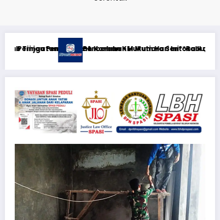
sa II di RS PHC Surabaya
i**Rabu, 5 Agustus 2026**KEWAJIBAN MEMBERI NAFKAH PASC
RTP açıqlığı: Mostbet real oyun 