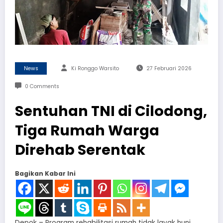
News
Ki Ronggo Warsito
27 Februari 2026
0 Comments
Sentuhan TNI di Cilodong,
Tiga Rumah Warga
Direhab Serentak
Bagikan Kabar Ini
Depok – Program rehabilitasi rumah tidak layak huni