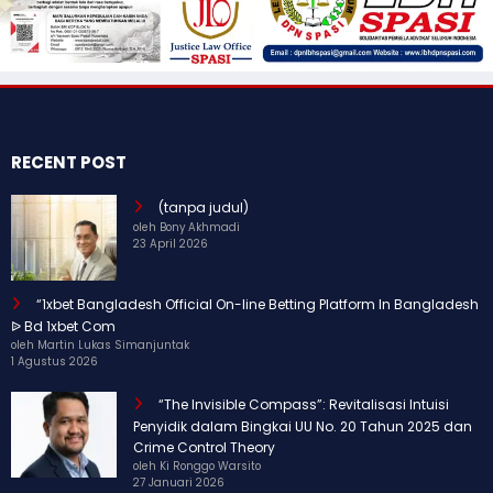
RECENT POST
(tanpa judul)
oleh Bony Akhmadi
23 April 2026
“1xbet Bangladesh Official On-line Betting Platform In Bangladesh
ᐉ Bd 1xbet Com
oleh Martin Lukas Simanjuntak
1 Agustus 2026
“The Invisible Compass”: Revitalisasi Intuisi
Penyidik dalam Bingkai UU No. 20 Tahun 2025 dan
Crime Control Theory
oleh Ki Ronggo Warsito
27 Januari 2026