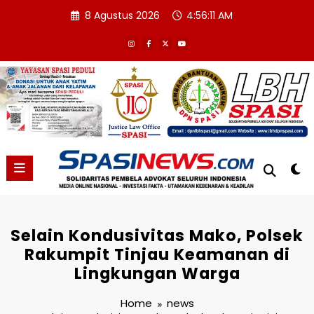
Skip
8 Agustus 2026
4:56:11 AM
to
content
Selain Kondusivitas Mako, Polsek
Rakumpit Tinjau Keamanan di
Lingkungan Warga
Home
news