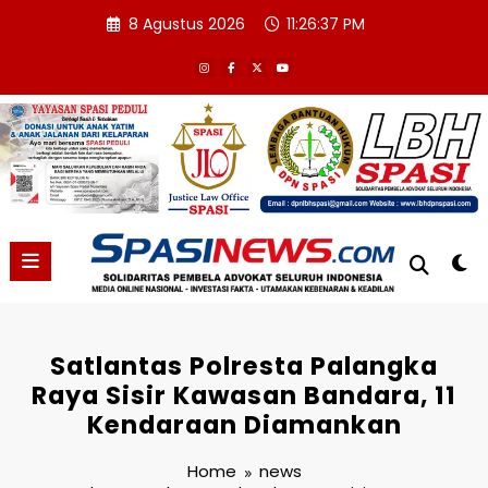
Skip
8 Agustus 2026
11:26:38 PM
to
content
Satlantas Polresta Palangka
Raya Sisir Kawasan Bandara, 11
Kendaraan Diamankan
Home
news