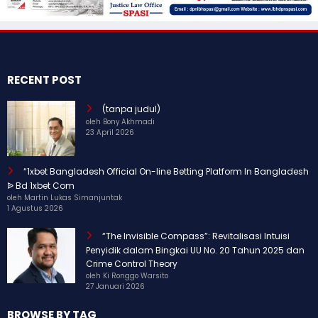
RECENT POST
(tanpa judul)
oleh Bony Akhmadi
23 April 2026
“1xbet Bangladesh Official On-line Betting Platform In Bangladesh
ᐉ Bd 1xbet Com
oleh Martin Lukas Simanjuntak
1 Agustus 2026
“The Invisible Compass”: Revitalisasi Intuisi
Penyidik dalam Bingkai UU No. 20 Tahun 2025 dan
Crime Control Theory
oleh Ki Ronggo Warsito
27 Januari 2026
BROWSE BY TAG