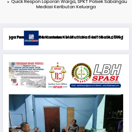
Quick Respon Laporan Warga, SPKT Polsek Sabangau
Mediasi Keributan Keluarga
II di RS PHC Surabaya
*Rabu, 5 Agustus 2026**KEWAJIBAN MEMBERI NAFKAH PASCA-P
RTP açıqlığı: Mostbet real oyun sta