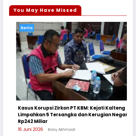
You May Have Missed
Berita
Kasus Korupsi Zirkon PT KBM: Kejati Kalteng
Limpahkan 5 Tersangka dan Kerugian Negara
C
Rp242 Miliar
S
16 Juni 2026
Bony Akhmadi
3