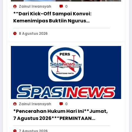
Zainul Irwansyah
0
*”Dari Kick-Off Sampai Konvoi:
Kemenimipas Buktiin Ngurus
Dokumen Nggak Harus Ribet &
8 Agustus 2026
Boring”*
Zainul Irwansyah
0
*Pencerahan Hukum Hari Ini**Jumat,
7 Agustus 2026**”PERMINTAAN
PERUBAHAN PEKERJAAN SECARA LISAN
7 Agustus 2026