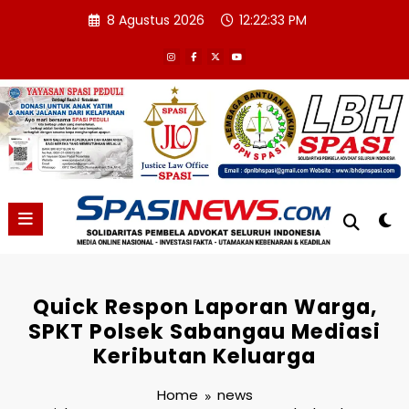
Skip
8 Agustus 2026
12:22:34 PM
to
content
Quick Respon Laporan Warga,
SPKT Polsek Sabangau Mediasi
Keributan Keluarga
Home
news