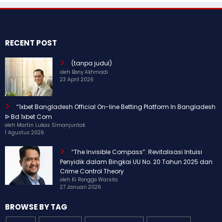
RECENT POST
(tanpa judul)
oleh Bony Akhmadi
23 April 2026
“1xbet Bangladesh Official On-line Betting Platform In Bangladesh
ᐉ Bd 1xbet Com
oleh Martin Lukas Simanjuntak
1 Agustus 2026
“The Invisible Compass”: Revitalisasi Intuisi
Penyidik dalam Bingkai UU No. 20 Tahun 2025 dan
Crime Control Theory
oleh Ki Ronggo Warsito
27 Januari 2026
BROWSE BY TAG