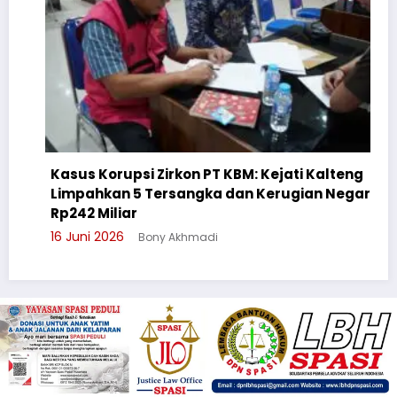
Kasus Korupsi Zirkon PT KBM: Kejati Kalteng
Limpahkan 5 Tersangka dan Kerugian Negara
Ceg
Rp242 Miliar
Sul
16 Juni 2026
Bony Akhmadi
3 J