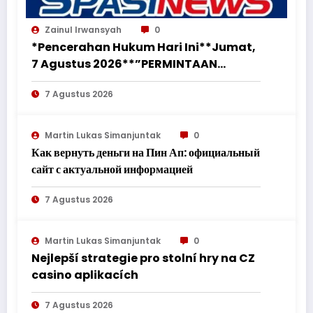
Zainul Irwansyah
0
*Pencerahan Hukum Hari Ini**Jumat,
7 Agustus 2026**”PERMINTAAN
PERUBAHAN PEKERJAAN SECARA LISAN
7 Agustus 2026
TIDAK MENGHAPUS KEWAJIBAN
PEMBORONG MENYELESAIKAN
PEKERJAAN SESUAI PERJANJIAN
Martin Lukas Simanjuntak
0
TERTULIS”*
Как вернуть деньги на Пин Ап: официальный
сайт с актуальной информацией
7 Agustus 2026
Martin Lukas Simanjuntak
0
Nejlepší strategie pro stolní hry na CZ
casino aplikacích
7 Agustus 2026