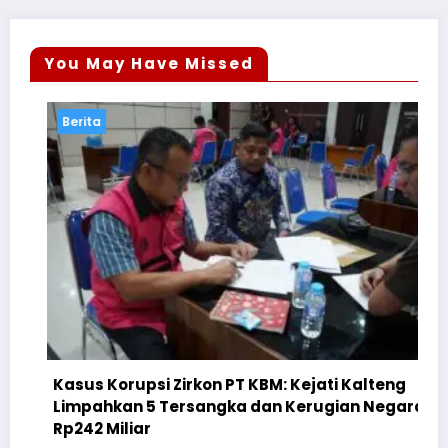
You May Have Missed
Berita
Be
Kasus Korupsi Zirkon PT KBM: Kejati Kalteng
Limpahkan 5 Tersangka dan Kerugian Negara
Ceg
Rp242 Miliar
Sul