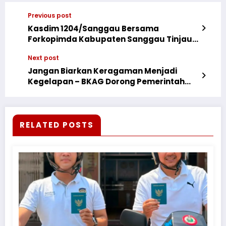
Previous post
Kasdim 1204/Sanggau Bersama
Forkopimda Kabupaten Sanggau Tinjau
Pos Pengamanan Nataru Pujasera
Next post
Jangan Biarkan Keragaman Menjadi
Kegelapan – BKAG Dorong Pemerintah
Kuatkan Hukum untuk Kebebasan
Beragama
RELATED POSTS