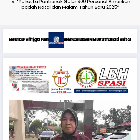
*Polresta Pontianak Gelar 300 Personel Amankan
Ibadah Natal dan Malam Tahun Baru 2025*
 Sentosa II di RS PHC Surabaya
ari Ini**Rabu, 5 Agustus 2026**KEWAJIBAN MEMBERI NAFKAH
RTP açıqlığı: Mostbet rea