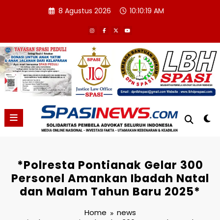
Skip
8 Agustus 2026
10:10:20 AM
to
content
*Polresta Pontianak Gelar 300
Personel Amankan Ibadah Natal
dan Malam Tahun Baru 2025*
Home
news