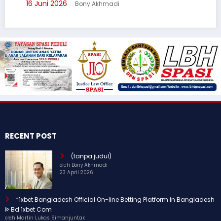
16 Juni 2026
Bony Akhmadi
3 J
RECENT POST
(tanpa judul)
oleh Bony Akhmadi
23 April 2026
“1xbet Bangladesh Official On-line Betting Platform In Bangladesh
ᐉ Bd 1xbet Com
oleh Martin Lukas Simanjuntak