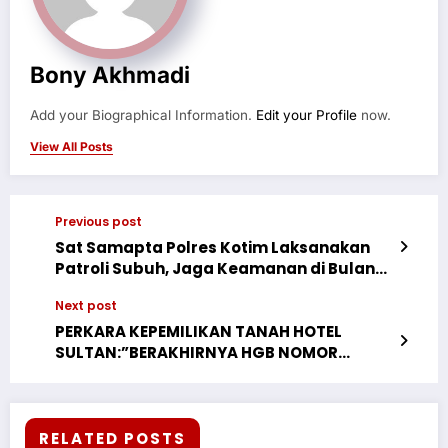
Bony Akhmadi
Add your Biographical Information.
Edit your Profile
now.
View All Posts
Previous post
Sat Samapta Polres Kotim Laksanakan
Patroli Subuh, Jaga Keamanan di Bulan
Ramadhan
Next post
PERKARA KEPEMILIKAN TANAH HOTEL
SULTAN:”BERAKHIRNYA HGB NOMOR
26/GELORA DAN 27/GELORA PADA MARET–
APRIL 2023 DAN PEMBATALAN KESESUAIAN
KEGIATAN PEMANFAATAN RUANG (KKPR)
OLEH PEMPROV DKI MEMBUAT HAK ATAS
RELATED POSTS