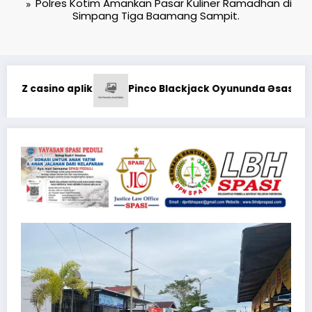
Polres Kotim Amankan Pasar Kuliner Ramadhan di
Simpang Tiga Baamang Sampit.
Kodaeral XII Gelar 
Oyununda Əsas Strategiyalar: Şans və Bacarıq Balansı – Bet