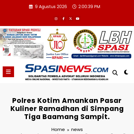
Skip
9 Agustus 2026
2:00:39 PM
to
content
Polres Kotim Amankan Pasar
Kuliner Ramadhan di Simpang
Tiga Baamang Sampit.
Home
news