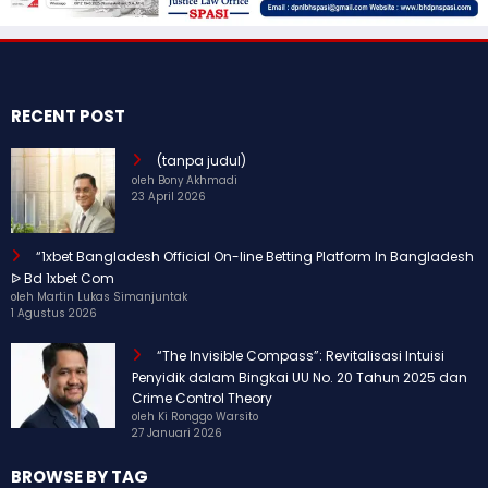
RECENT POST
(tanpa judul)
oleh Bony Akhmadi
23 April 2026
“1xbet Bangladesh Official On-line Betting Platform In Bangladesh
ᐉ Bd 1xbet Com
oleh Martin Lukas Simanjuntak
1 Agustus 2026
“The Invisible Compass”: Revitalisasi Intuisi
Penyidik dalam Bingkai UU No. 20 Tahun 2025 dan
Crime Control Theory
oleh Ki Ronggo Warsito
27 Januari 2026
BROWSE BY TAG