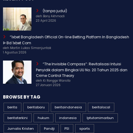
(tanpa judul)
oleh Bony Akhmadi
23 April 2026
“1xbet Bangladesh Official On-line Betting Platform In Bangladesh
ᐉ Bd 1xbet Com
oleh Martin Lukas Simanjuntak
1 Agustus 2026
“The Invisible Compass”: Revitalisasi Intuisi
Penyidik dalam Bingkai UU No. 20 Tahun 2025 dan
Crime Control Theory
oleh Ki Ronggo Warsito
27 Januari 2026
BROWSE BY TAG
berita
beritabaru
beritaindonesia
beritalocal
beritaterkini
hukum
indonesia
Iptutomimarbun
Jurnalis Kristen
Pandji
PSI
sports