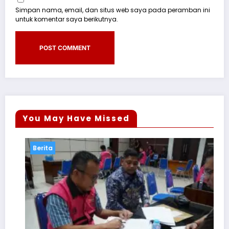
Simpan nama, email, dan situs web saya pada peramban ini
untuk komentar saya berikutnya.
You May Have Missed
Berita
Berita