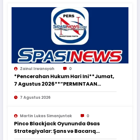
Zainul Irwansyah
0
*Pencerahan Hukum Hari Ini**Jumat,
7 Agustus 2026**”PERMINTAAN
PERUBAHAN PEKERJAAN SECARA LISAN
7 Agustus 2026
TIDAK MENGHAPUS KEWAJIBAN
PEMBORONG MENYELESAIKAN
PEKERJAAN SESUAI PERJANJIAN
Martin Lukas Simanjuntak
0
TERTULIS”*
Pinco Blackjack Oyununda Əsas
Strategiyalar: Şans və Bacarıq
Balansı – BetAz Oyununa İcmal