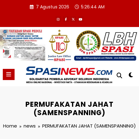
Skip
7 Agustus 2026
5:26:45 AM
to
content
PERMUFAKATAN JAHAT
(SAMENSPANNING)
Home
news
PERMUFAKATAN JAHAT (SAMENSPANNING)