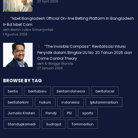
23 April 2026
“1xbet Bangladesh Official On-line Betting Platform In Bangladesh
ᐉ Bd 1xbet Com
oleh Martin Lukas Simanjuntak
1 Agustus 2026
“The Invisible Compass”: Revitalisasi Intuisi
Penyidik dalam Bingkai UU No. 20 Tahun 2025 dan
Crime Control Theory
oleh Ki Ronggo Warsito
27 Januari 2026
BROWSE BY TAG
berita
beritabaru
beritaindonesia
beritalocal
beritaterkini
hukum
indonesia
Iptutomimarbun
Jurnalis Kristen
Pandji
PSI
sports
Standupkomedi
Sudrajat
Tomimarbun