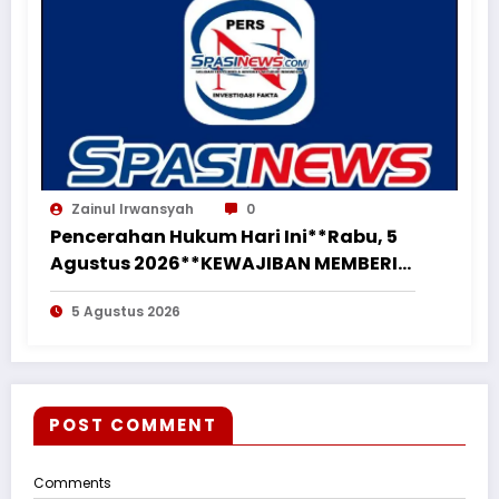
Zainul Irwansyah
0
Pencerahan Hukum Hari Ini**Rabu, 5
Agustus 2026**KEWAJIBAN MEMBERI
NAFKAH PASCA-PERCERAIAN KEPADA
5 Agustus 2026
MANTAN ISTRI DAN ANAK MASIH
MENGIKAT*
POST COMMENT
Comments