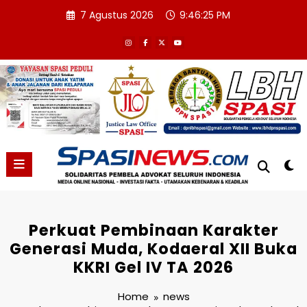
Skip
7 Agustus 2026
9:46:26 PM
to
content
Perkuat Pembinaan Karakter
Generasi Muda, Kodaeral XII Buka
KKRI Gel IV TA 2026
Home
news