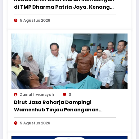
di TMP Dharma Patria Jaya, Kenang
Jasa Pahlawan dalam Peringatan
5 Agustus 2026
HUT ke-1
Zainul Irwansyah
0
Dirut Jasa Raharja Dampingi
Wamenhub Tinjau Penanganan
Korban KM Mutiara Sentosa II di RS
5 Agustus 2026
PHC Surabaya