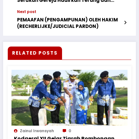
Serukan Gereja Hadirkan Terang dan
Pengharapan bagi Masyarakat
Next post
PEMAAFAN (PENGAMPUNAN) OLEH HAKIM
(RECHERLIJKE/JUDICIAL PARDON)
RELATED POSTS
Zainul Irwansyah
0
Kodaeral XII Gelar Ziarah Rombongan