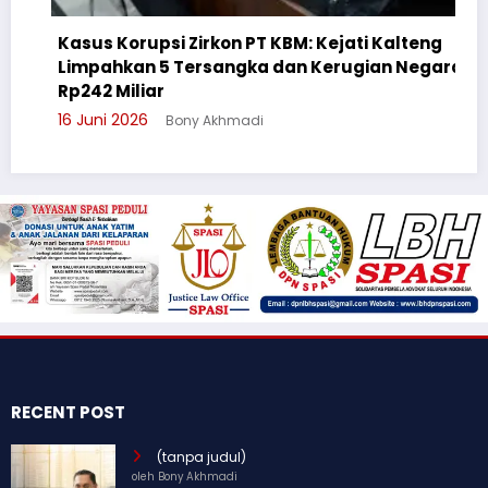
Kasus Korupsi Zirkon PT KBM: Kejati Kalteng
Limpahkan 5 Tersangka dan Kerugian Negara
Ceg
Rp242 Miliar
Sul
16 Juni 2026
Bony Akhmadi
3 Ju
RECENT POST
(tanpa judul)
oleh Bony Akhmadi