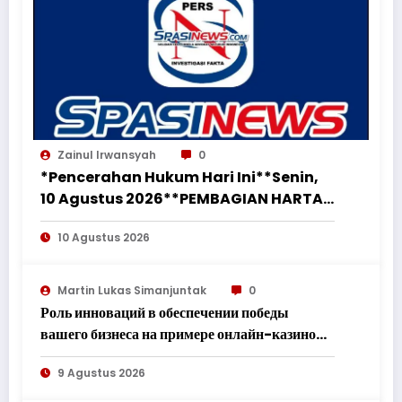
Zainul Irwansyah
0
*Pencerahan Hukum Hari Ini**Senin,
10 Agustus 2026**PEMBAGIAN HARTA
BERSAMA ATAS TANAH DAN BANGUNAN
10 Agustus 2026
YANG DIBUKTIKAN DIPEROLEH SELAMA
PERKAWINAN WAJIB DIBAGI DUA
SETELAH PERCERAIAN*
Martin Lukas Simanjuntak
0
Роль инноваций в обеспечении победы
вашего бизнеса на примере онлайн-казино
Вулкан
9 Agustus 2026