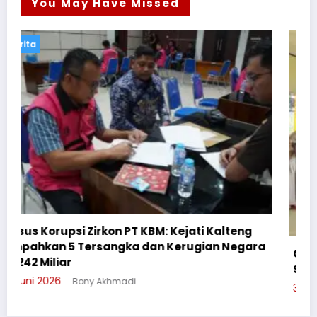
You May Have Missed
Berita
ng
gara
Cegah Bullying, Sikum Polresta Palangka Raya
Suluh Pelajar SMAN 6
3 Juni 2026
Bony Akhmadi