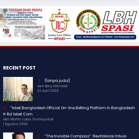
RECENT POST
(tanpa judul)
oleh Bony Akhmadi
23 April 2026
“1xbet Bangladesh Official On-line Betting Platform In Bangladesh
ᐉ Bd 1xbet Com
oleh Martin Lukas Simanjuntak
1 Agustus 2026
“The Invisible Compass”: Revitalisasi Intuisi