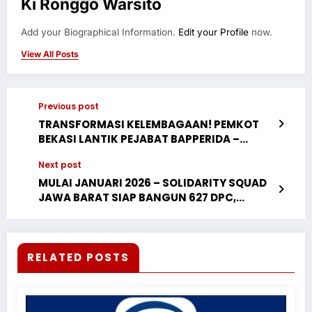
Ki Ronggo Warsito
Add your Biographical Information.
Edit your Profile
now.
View All Posts
Previous post
TRANSFORMASI KELEMBAGAAN! PEMKOT
BEKASI LANTIK PEJABAT BAPPERIDA –
PERENCANAAN PEMBANGUNAN DORONG
Next post
RISET DAN INOVASI
MULAI JANUARI 2026 – SOLIDARITY SQUAD
JAWA BARAT SIAP BANGUN 627 DPC,
TUJUAN 50 RIBU ANGGOTA
RELATED POSTS