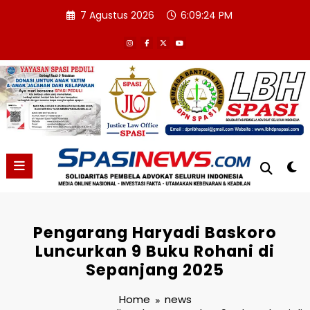
Skip
7 Agustus 2026
6:09:25 PM
to
content
Pengarang Haryadi Baskoro
Luncurkan 9 Buku Rohani di
Sepanjang 2025
Home
news