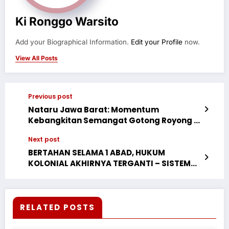
Ki Ronggo Warsito
Add your Biographical Information.
Edit your Profile
now.
View All Posts
Previous post
Nataru Jawa Barat: Momentum
Kebangkitan Semangat Gotong Royong –
Pdt Ricardo: Kolaborasi Semesta
Next post
Buktikan Kita Bisa Lebih Baik dari
Sebelumnya
BERTAHAN SELAMA 1 ABAD, HUKUM
KOLONIAL AKHIRNYA TERGANTI – SISTEM
HUKUM INDONESIA BARU JAMIN KEADILAN
YANG BERMAKNA
RELATED POSTS