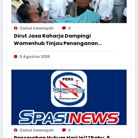
Zainul Irwansyah
0
Dirut Jasa Raharja Dampingi
Wamenhub Tinjau Penanganan
Korban KM Mutiara Sentosa II di RS
5 Agustus 2026
PHC Surabaya
Zainul Irwansyah
0
Pencerahan Hukum Hari Ini**Rabu, 5