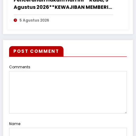
Agustus 2026**KEWAJIBAN MEMBERI
NAFKAH PASCA-PERCERAIAN KEPADA
5 Agustus 2026
MANTAN ISTRI DAN ANAK MASIH
MENGIKAT*
POST COMMENT
Comments
Name