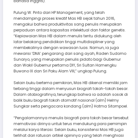
bahasa Inggris).
Pulung W. Pinto dari HP Management, yang telah
mendampingi proses kreatif Mas HB sejak tahun 2016,
mengakui bahwa produktivitas sang penulis merupakan
perpaduan antara kapasitas intelektual dan faktor genetis.
“Kepiawaian Mas HB dalam menulis tentu didukung oleh
latar belakang pendidikan tinggi multidisipliner yang
membekalinya dengan wawasan luas. Namun, ia juga
mewarisi ‘DNA’ pengarang dari sang ayah, Raden Sudomo
Sunaryo, yang merupakan penulis pidato bagi Gubernur
dan Wakil Gubernur pertama DIY, Sri Sultan Hamengku
Buwono IX dan Sri Paku Alam VIII,” ungkap Pulung.
Selain buku bertema pemikiran, Mas HB dikenal memiliki jam
terbang tinggi dalam menyusun biografi tokoh-tokoh besar.
Dalam otobiografinya, terungkap bahwa ia adalah sosok di
balik buku biografi tokoh otomotif nasional (alm) Helmy
Sungkar serta pengacara kondang (alm) Hotma Sitompoel.
“Pengalamannya menulis biografi para tokoh besar tersebut
memotivasi dirinya untuk terus mendukung para pemimpin
melalui karya literasi. Selain buku, konsistensi Mas HB juga
terlihat dari ratusan artikel opininya yang telah menghiasi