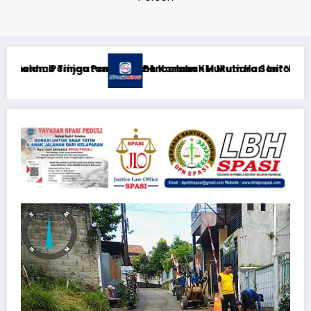
a Sentosa II di RS PHC Surabaya
Hari Ini**Rabu, 5 Agustus 2026**KEWAJIBAN MEMBERI NAFKA
RTP açıqlığı: Mostbet re