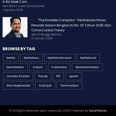
ᐉ Bd 1xbet Com
oleh Martin Lukas Simanjuntak
1 Agustus 2026
“The Invisible Compass”: Revitalisasi Intuisi
Penyidik dalam Bingkai UU No. 20 Tahun 2025 dan
Crime Control Theory
oleh Ki Ronggo Warsito
27 Januari 2026
BROWSE BY TAG
berita
beritabaru
beritaindonesia
beritalocal
beritaterkini
hukum
indonesia
Iptutomimarbun
Jurnalis Kristen
Pandji
PSI
sports
Standupkomedi
Sudrajat
Tomimarbun
© All Rights Reserved spasi-news.com 2026 | Powered By
SpiceThemes