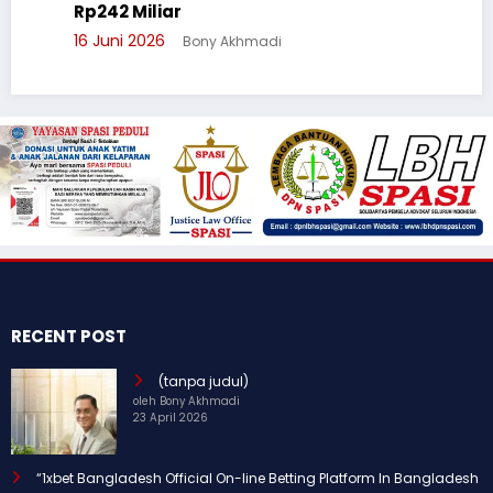
Rp242 Miliar
16 Juni 2026
Bony Akhmadi
RECENT POST
(tanpa judul)
oleh Bony Akhmadi
23 April 2026
“1xbet Bangladesh Official On-line Betting Platform In Bangladesh