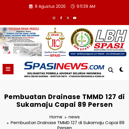
Skip
8 Agustus 2026
9:11:40 AM
to
content
Pembuatan Drainase TMMD 127 di
Sukamaju Capai 89 Persen
Home
news
Pembuatan Drainase TMMD 127 di Sukamaju Capai 89
Persen