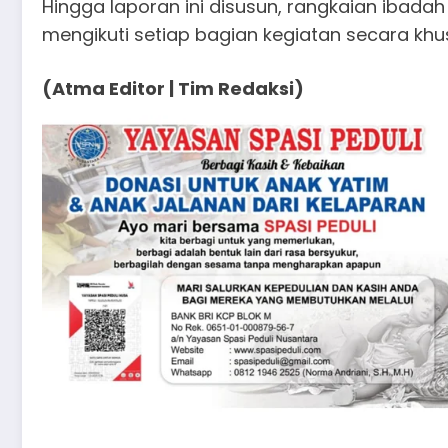
Hingga laporan ini disusun, rangkaian ibad
mengikuti setiap bagian kegiatan secara khu
(Atma Editor | Tim Redaksi)