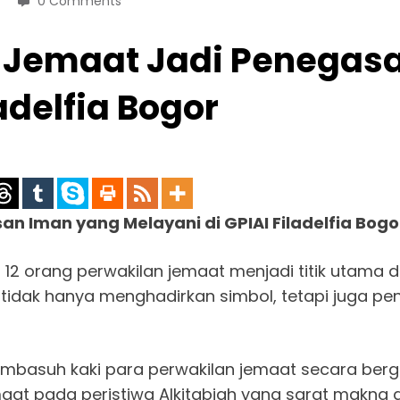
0 Comments
 Jemaat Jadi Penegas
adelfia Bogor
 Iman yang Melayani di GPIAI Filadelfia Bogo
12 orang perwakilan jemaat menjadi titik utama 
ini tidak hanya menghadirkan simbol, tetapi juga p
suh kaki para perwakilan jemaat secara bergilira
at pada peristiwa Alkitabiah yang sarat makna da