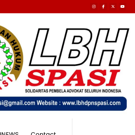
SINEWS
Contact