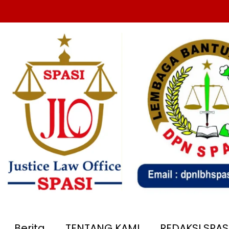
Berita
TENTANG KAMI
REDAKSI SPA