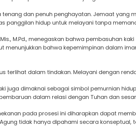
a tenang dan penuh penghayatan. Jemaat yang m
tas panggilan hidup untuk melayani tanpa mema
Th., M.Mis., M.Pd., menegaskan bahwa pembasuhan 
ebut menunjukkan bahwa kepemimpinan dalam iman Kr
terlihat dalam tindakan. Melayani dengan rendah ha
 juga dimaknai sebagai simbol pemurnian hidup 
pembaruan dalam relasi dengan Tuhan dan sesa
kanan pada prosesi ini diharapkan dapat membe
gung tidak hanya dipahami secara konseptual, teta