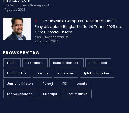
ᐉ Bd 1xbet Com
oleh Martin Lukas Simanjuntak
1 Agustus 2026
“The Invisible Compass”: Revitalisasi Intuisi
Penyidik dalam Bingkai UU No. 20 Tahun 2025 dan
Crime Control Theory
oleh Ki Ronggo Warsito
27 Januari 2026
BROWSE BY TAG
berita
beritabaru
beritaindonesia
beritalocal
beritaterkini
hukum
indonesia
Iptutomimarbun
Jurnalis Kristen
Pandji
PSI
sports
Standupkomedi
Sudrajat
Tomimarbun
© All Rights Reserved spasi-news.com 2026 | Powered By
SpiceThemes