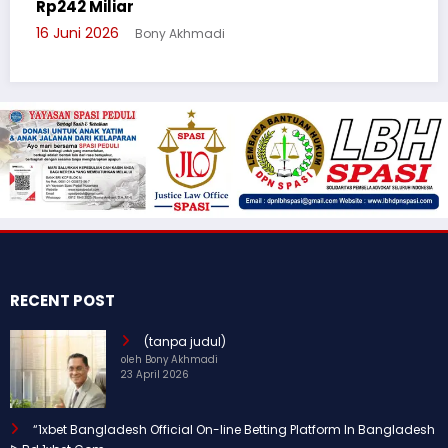
Suluh Pelajar SMAN 6
3 Juni 2026
Bony Akhmadi
RECENT POST
(tanpa judul)
oleh Bony Akhmadi
23 April 2026
“1xbet Bangladesh Official On-line Betting Platform In Bangladesh