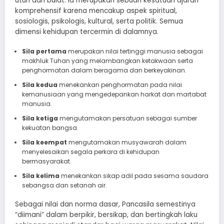
utuh dan bulat. Ia merupakan sebuah kesatuan ajaran
komprehensif karena mencakup aspek spiritual,
sosiologis, psikologis, kultural, serta politik. Semua
dimensi kehidupan tercermin di dalamnya.
Sila pertama
merupakan nilai tertinggi manusia sebagai
makhluk Tuhan yang melambangkan ketakwaan serta
penghormatan dalam beragama dan berkeyakinan.
Sila kedua
menekankan penghormatan pada nilai
kemanusiaan yang mengedepankan harkat dan martabat
manusia.
Sila ketiga
mengutamakan persatuan sebagai sumber
kekuatan bangsa.
Sila keempat
mengutamakan musyawarah dalam
menyelesaikan segala perkara di kehidupan
bermasyarakat.
Sila kelima
menekankan sikap adil pada sesama saudara
sebangsa dan setanah air.
​Sebagai nilai dan norma dasar, Pancasila semestinya
“diimani” dalam berpikir, bersikap, dan bertingkah laku