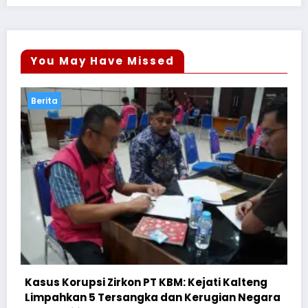
You May Have Missed
Berita
eng
egara
Cegah Bullying, Sikum Polresta Palangka Ray