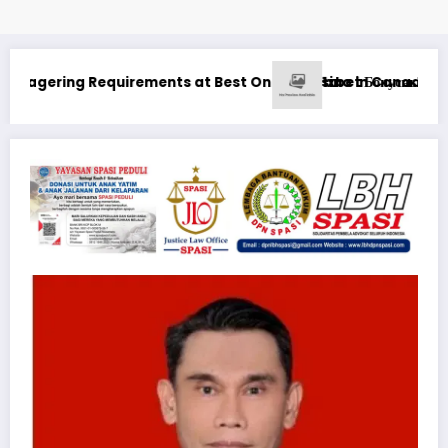
Максимизация Вашего Игрового Опыта
Ən yaxşı Pinco mərclərdə real q