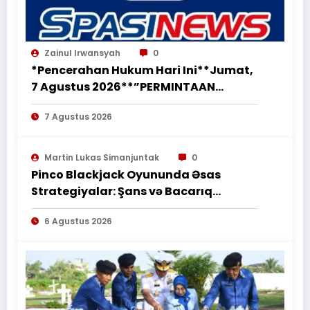
Zainul Irwansyah
0
*Pencerahan Hukum Hari Ini**Jumat,
7 Agustus 2026**”PERMINTAAN
PERUBAHAN PEKERJAAN SECARA LISAN
7 Agustus 2026
TIDAK MENGHAPUS KEWAJIBAN
PEMBORONG MENYELESAIKAN
PEKERJAAN SESUAI PERJANJIAN
Martin Lukas Simanjuntak
0
TERTULIS”*
Pinco Blackjack Oyununda Əsas
Strategiyalar: Şans və Bacarıq
Balansı – BetAz Oyununa İcmal
6 Agustus 2026