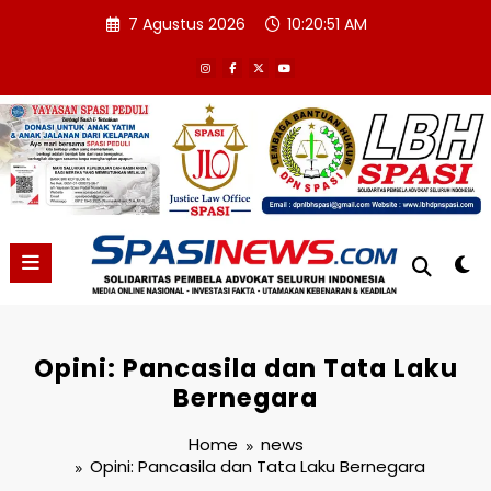
Skip
7 Agustus 2026
10:20:51 AM
to
content
Opini: Pancasila dan Tata Laku
Bernegara
Home
news
Opini: Pancasila dan Tata Laku Bernegara