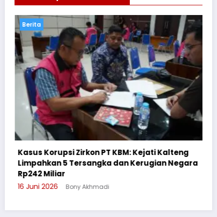
Berita
lteng
 Negara
Cegah Bullying, Sikum Polresta Palangka R
Suluh Pelajar SMAN 6
3 Juni 2026
Bony Akhmadi