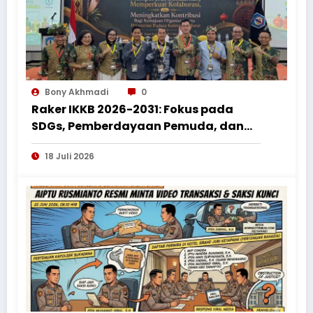
Bony Akhmadi
0
Raker IKKB 2026-2031: Fokus pada
SDGs, Pemberdayaan Pemuda, dan
Penguatan Bantuan Hukum bagi
18 Juli 2026
Perantau Kalbar