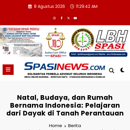
Skip
8 Agustus 2026
11:29:43 AM
to
content
Natal, Budaya, dan Rumah
Bernama Indonesia: Pelajaran
dari Dayak di Tanah Perantauan
Home
Berita