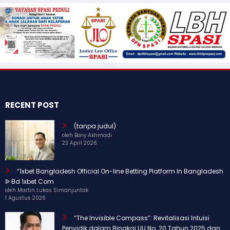
RECENT POST
(tanpa judul)
oleh Bony Akhmadi
23 April 2026
“1xbet Bangladesh Official On-line Betting Platform In Bangladesh
ᐉ Bd 1xbet Com
oleh Martin Lukas Simanjuntak
1 Agustus 2026
“The Invisible Compass”: Revitalisasi Intuisi