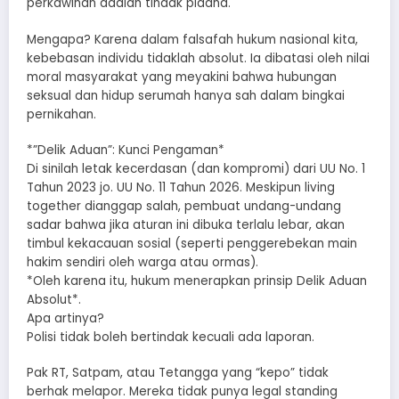
perkawinan adalah tindak pidana.
​Mengapa? Karena dalam falsafah hukum nasional kita,
kebebasan individu tidaklah absolut. Ia dibatasi oleh nilai
moral masyarakat yang meyakini bahwa hubungan
seksual dan hidup serumah hanya sah dalam bingkai
pernikahan.
*​”Delik Aduan”: Kunci Pengaman*
​Di sinilah letak kecerdasan (dan kompromi) dari UU No. 1
Tahun 2023 jo. UU No. 11 Tahun 2026. Meskipun living
together dianggap salah, pembuat undang-undang
sadar bahwa jika aturan ini dibuka terlalu lebar, akan
timbul kekacauan sosial (seperti penggerebekan main
hakim sendiri oleh warga atau ormas).
*​Oleh karena itu, hukum menerapkan prinsip Delik Aduan
Absolut*.
​Apa artinya?
​Polisi tidak boleh bertindak kecuali ada laporan.
​Pak RT, Satpam, atau Tetangga yang “kepo” tidak
berhak melapor. Mereka tidak punya legal standing