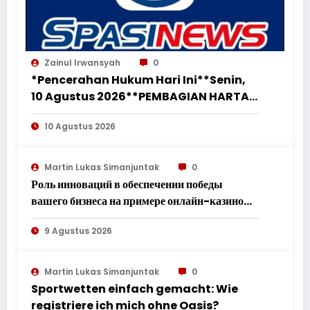
Zainul Irwansyah
0
*Pencerahan Hukum Hari Ini**Senin,
10 Agustus 2026**PEMBAGIAN HARTA
BERSAMA ATAS TANAH DAN BANGUNAN
10 Agustus 2026
YANG DIBUKTIKAN DIPEROLEH SELAMA
PERKAWINAN WAJIB DIBAGI DUA
SETELAH PERCERAIAN*
Martin Lukas Simanjuntak
0
Роль инноваций в обеспечении победы
вашего бизнеса на примере онлайн-казино
Вулкан
9 Agustus 2026
Martin Lukas Simanjuntak
0
Sportwetten einfach gemacht: Wie
registriere ich mich ohne Oasis?