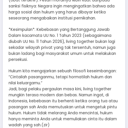
(obat terakhir). Pesan moralnya lebih kuat daripada
sanksi fisiknya: Negara ingin mengingatkan bahwa ada
harga sosial dan hukum yang harus dibayar ketika
seseorang mengabaikan institusi pernikahan.
*​Kesimpulan*: Kebebasan yang Bertanggung Jawab
​Dalam kacamata UU No. 1 Tahun 2023 (sebagaimana
diubah UU No. 11 Tahun 2026), living together bukan lagi
sekadar wilayah privat yang tak tersentuh, namun juga
bukan ladang bagi masyarakat umum untuk melakukan
persekusi.
​Hukum kita mengajarkan sebuah filosofi keseimbangan:
​”Cintailah pasanganmu, tetapi hormatilah hukum dan
nilai keluargamu.”
​Jadi, bagi pelaku pergaulan masa kini, living together
mungkin terasa modern dan bebas. Namun ingat, di
Indonesia, kebebasan itu berhenti ketika orang tua atau
pasangan sah Anda memutuskan untuk mengetuk pintu
hukum. Hukum tidak melarang Anda mencintai, hukum
hanya meminta Anda untuk memuliakan cinta itu dalam
wadah yang sah.(zir)