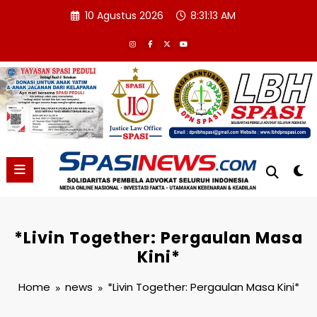
Skip
10 Agustus 2026
8:31:14 AM
to
content
*Livin Together: Pergaulan Masa
Kini*
Home
news
*Livin Together: Pergaulan Masa Kini*