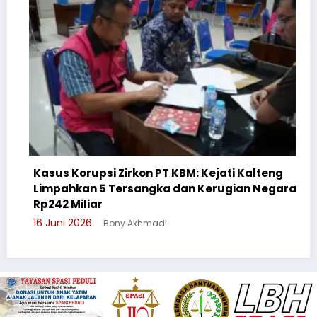
upsi Zirkon PT KBM: Kejati Kalteng
n 5 Tersangka dan Kerugian Negara
Cegah Bullyin
iar
Suluh Pelajar
6
Bony Akhmadi
3 Juni 2026
Bo