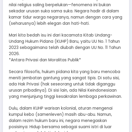
nilai religius saling berpelukan—fenomena ini bukan
sekadar urusan suka sama suka. Negara hadir di dalam
kamar tidur warga negaranya, namun dengan cara yang
(seharusnya) lebih elegan dan hati-hati.
​Mari kita bedah isu ini dari kacamata Kitab Undang-
Undang Hukum Pidana (KUHP) Baru, yaitu UU No. 1 Tahun
2023 sebagaimana telah diubah dengan UU No. 11 Tahun
2026.
*​Antara Privasi dan Moralitas Publik*
​Secara filosofis, hukum pidana kita yang baru mencoba
meniti jembatan gantung yang sangat tipis. Di satu sisi,
ada Hak Privasi (hak seseorang untuk tidak diganggu
urusan pribadinya). Di sisi lain, ada Nilai Keindonesiaan
yang menjunjung tinggi kesakralan lembaga perkawinan.
​Dulu, dalam KUHP warisan kolonial, aturan mengenai
kumpul kebo (samenleven) masih abu-abu. Namun,
dalam rezim hukum baru ini, negara menegaskan
posisinya: Hidup bersama sebagai suami istri di luar