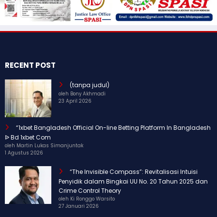
RECENT POST
(tanpa judul)
oleh Bony Akhmadi
23 April 2026
“1xbet Bangladesh Official On-line Betting Platform In Bangladesh
ᐉ Bd 1xbet Com
oleh Martin Lukas Simanjuntak
1 Agustus 2026
“The Invisible Compass”: Revitalisasi Intuisi
Penyidik dalam Bingkai UU No. 20 Tahun 2025 dan
Crime Control Theory
oleh Ki Ronggo Warsito
27 Januari 2026