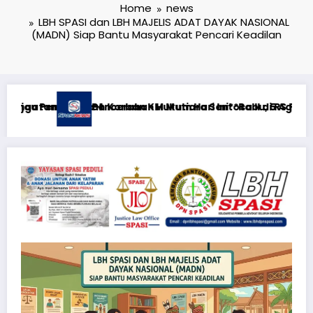
Home
news
LBH SPASI dan LBH MAJELIS ADAT DAYAK NASIONAL
(MADN) Siap Bantu Masyarakat Pencari Keadilan
I di RS PHC Surabaya
Rabu, 5 Agustus 2026**KEWAJIBAN MEMBERI NAFKAH PASCA-PE
RTP açıqlığı: Mostbet real oyun stat