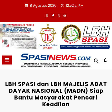
Skip
8 Agustus 2026
12:52:22 PM
to
content
LBH SPASI dan LBH MAJELIS ADAT
DAYAK NASIONAL (MADN) Siap
Bantu Masyarakat Pencari
Keadilan