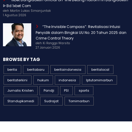
“1xbet Bangladesh Official On-line Betting Platform In Bangladesh
ᐉ Bd 1xbet Com
oleh Martin Lukas Simanjuntak
1 Agustus 2026
“The Invisible Compass”: Revitalisasi Intuisi
Penyidik dalam Bingkai UU No. 20 Tahun 2025 dan
Crime Control Theory
oleh Ki Ronggo Warsito
27 Januari 2026
BROWSE BY TAG
berita
beritabaru
beritaindonesia
beritalocal
beritaterkini
hukum
indonesia
Iptutomimarbun
Jurnalis Kristen
Pandji
PSI
sports
Standupkomedi
Sudrajat
Tomimarbun
© All Rights Reserved spasi-news.com 2026 | Powered By
SpiceThemes