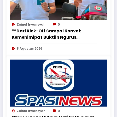
Zainul Irwansyah
0
*”Dari Kick-Off Sampai Konvoi:
Kemenimipas Buktiin Ngurus
Dokumen Nggak Harus Ribet &
8 Agustus 2026
Boring”*
Zainul Irwansyah
0