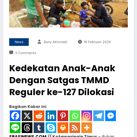
News
Bony Akhmadi
18 Februari 2026
0 Comments
Kedekatan Anak-Anak
Dengan Satgas TMMD
Reguler ke-127 Dilokasi
Bagikan Kabar Ini
SPASINEWS.COM
// Kotawaringin Timur
– Bukan