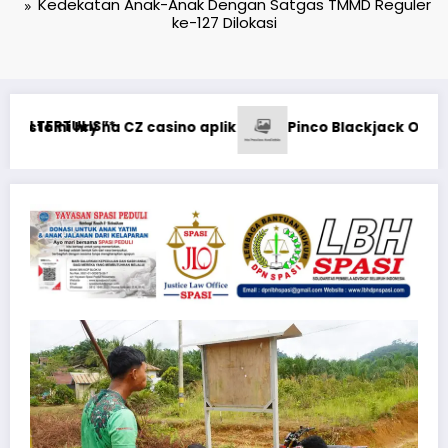
Kedekatan Anak-Anak Dengan Satgas TMMD Reguler
ke-127 Dilokasi
Koda
inco Blackjack Oyununda Əsas Strategiyalar: Şans və Bacarı