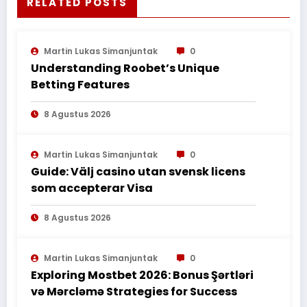
RELATED POSTS
Martin Lukas Simanjuntak
0
Understanding Roobet’s Unique
Betting Features
8 Agustus 2026
Martin Lukas Simanjuntak
0
Guide: Välj casino utan svensk licens
som accepterar Visa
8 Agustus 2026
Martin Lukas Simanjuntak
0
Exploring Mostbet 2026: Bonus Şərtləri
və Mərcləmə Strategies for Success