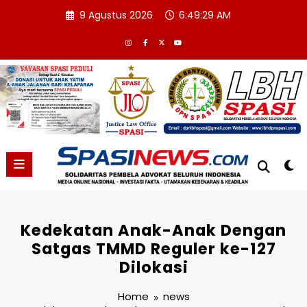
Skip
9 Agustus 2026
6:49:29 AM
to
content
Kedekatan Anak-Anak Dengan
Satgas TMMD Reguler ke-127
Dilokasi
Home
news