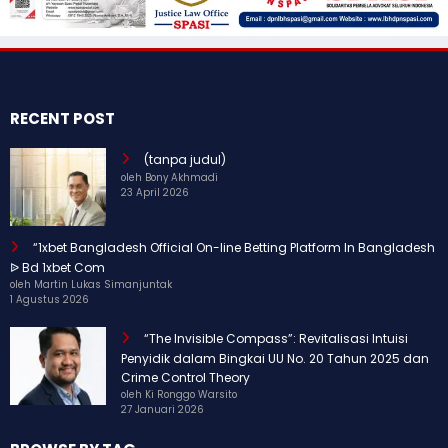
RECENT POST
(tanpa judul)
oleh Bony Akhmadi
23 April 2026
“1xbet Bangladesh Official On-line Betting Platform In Bangladesh
ᐉ Bd 1xbet Com
oleh Martin Lukas Simanjuntak
1 Agustus 2026
“The Invisible Compass”: Revitalisasi Intuisi
Penyidik dalam Bingkai UU No. 20 Tahun 2025 dan
Crime Control Theory
oleh Ki Ronggo Warsito
27 Januari 2026