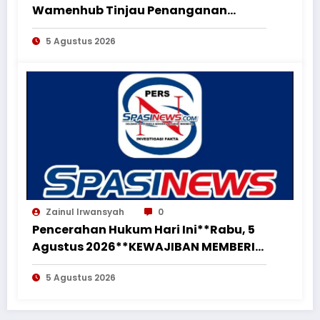
Wamenhub Tinjau Penanganan
Korban KM Mutiara Sentosa II di RS
5 Agustus 2026
PHC Surabaya
Zainul Irwansyah
0
Pencerahan Hukum Hari Ini**Rabu, 5
Agustus 2026**KEWAJIBAN MEMBERI
NAFKAH PASCA-PERCERAIAN KEPADA
5 Agustus 2026
MANTAN ISTRI DAN ANAK MASIH
MENGIKAT*