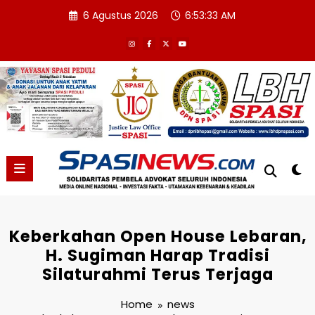
Skip
6 Agustus 2026
6:53:34 AM
to
content
Keberkahan Open House Lebaran,
H. Sugiman Harap Tradisi
Silaturahmi Terus Terjaga
Home
news