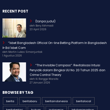
RECENT POST
(tanpa judul)
oleh Bony Akhmadi
23 April 2026
“1xbet Bangladesh Official On-line Betting Platform In Bangladesh
ᐉ Bd 1xbet Com
oleh Martin Lukas Simanjuntak
1 Agustus 2026
“The Invisible Compass”: Revitalisasi Intuisi
Penyidik dalam Bingkai UU No. 20 Tahun 2025 dan
Crime Control Theory
oleh Ki Ronggo Warsito
27 Januari 2026
BROWSE BY TAG
berita
beritabaru
beritaindonesia
beritalocal