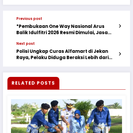
Previous post
*Pembukaan One Way Nasional Arus
Balik Idulfitri 2026 Resmi Dimulai, Jasa
Raharja Himbau Masyarakat prioritaskan
Next post
Keselamatan Pada Arus Balik*
Polisi Ungkap Curas Alfamart di Jekan
Raya, Pelaku Diduga Beraksi Lebih dari
Sekali
RELATED POSTS