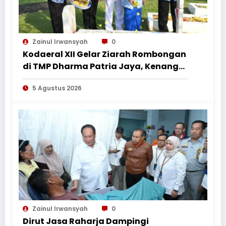
Zainul Irwansyah
0
Kodaeral XII Gelar Ziarah Rombongan
di TMP Dharma Patria Jaya, Kenang
Jasa Pahlawan dalam Peringatan
5 Agustus 2026
HUT ke-1
Zainul Irwansyah
0
Dirut Jasa Raharja Dampingi