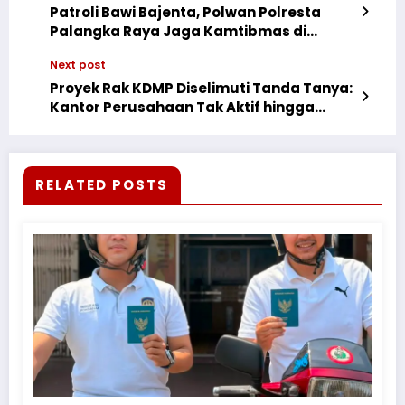
Patroli Bawi Bajenta, Polwan Polresta
Palangka Raya Jaga Kamtibmas di
Masjid Sabilal Muhtadin dan Bank BRI
Next post
Pasar Kahayan
Proyek Rak KDMP Diselimuti Tanda Tanya:
Kantor Perusahaan Tak Aktif hingga
Penyimpanan di Gudang Militer
RELATED POSTS