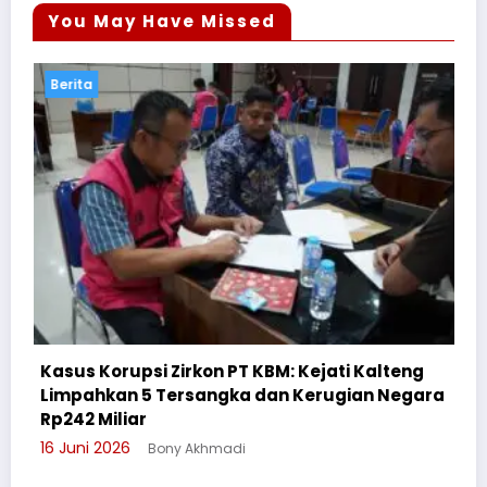
You May Have Missed
Berita
Kejati Kalteng
Kerugian Negara
Cegah Bullying, Sikum Polresta P
Suluh Pelajar SMAN 6
3 Juni 2026
Bony Akhmadi