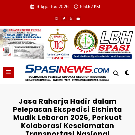
Skip
9 Agustus 2026
5:51:53 PM
to
content
Jasa Raharja Hadir dalam
Pelepasan Ekspedisi Elshinta
Mudik Lebaran 2026, Perkuat
Kolaborasi Keselamatan
Transportasi Nasional