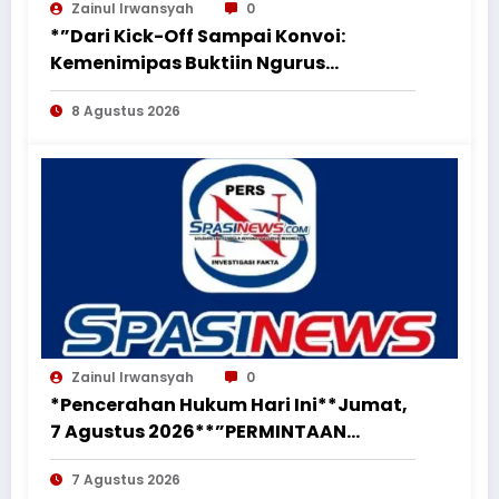
Zainul Irwansyah
0
*”Dari Kick-Off Sampai Konvoi:
Kemenimipas Buktiin Ngurus
Dokumen Nggak Harus Ribet &
8 Agustus 2026
Boring”*
Zainul Irwansyah
0
*Pencerahan Hukum Hari Ini**Jumat,
7 Agustus 2026**”PERMINTAAN
PERUBAHAN PEKERJAAN SECARA LISAN
7 Agustus 2026
TIDAK MENGHAPUS KEWAJIBAN