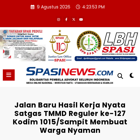
Skip
9 Agustus 2026
4:23:53 PM
to
content
Jalan Baru Hasil Kerja Nyata
Satgas TMMD Reguler ke-127
Kodim 1015/Sampit Membuat
Warga Nyaman