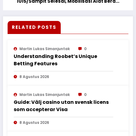
1015/Sampit Selesai, Mobilisasi Alat Berat
Kembali Dilakukan
RELATED POSTS
Martin Lukas Simanjuntak
0
Understanding Roobet’s Unique
Betting Features
8 Agustus 2026
Martin Lukas Simanjuntak
0
Guide: Välj casino utan svensk licens
som accepterar Visa
8 Agustus 2026