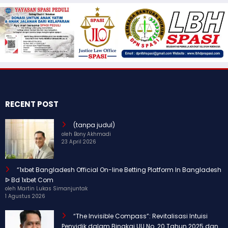
RECENT POST
(tanpa judul)
oleh Bony Akhmadi
23 April 2026
“1xbet Bangladesh Official On-line Betting Platform In Bangladesh
ᐉ Bd 1xbet Com
oleh Martin Lukas Simanjuntak
1 Agustus 2026
“The Invisible Compass”: Revitalisasi Intuisi
Penyidik dalam Bingkai UU No. 20 Tahun 2025 dan