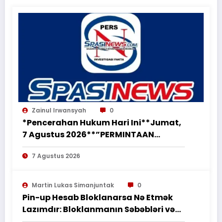
Zainul Irwansyah
0
*Pencerahan Hukum Hari Ini**Jumat,
7 Agustus 2026**”PERMINTAAN
PERUBAHAN PEKERJAAN SECARA LISAN
7 Agustus 2026
TIDAK MENGHAPUS KEWAJIBAN
PEMBORONG MENYELESAIKAN
PEKERJAAN SESUAI PERJANJIAN
Martin Lukas Simanjuntak
0
TERTULIS”*
Pin-up Hesab Bloklanarsa Nə Etmək
Lazımdır: Bloklanmanın Səbəbləri və
Tədbirləri