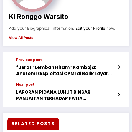
Ki Ronggo Warsito
Add your Biographical Information.
Edit your Profile
now.
View All Posts
Previous post
*Jerat “Lembah Hitam” Kamboja:
Anatomi Eksploitasi CPMI di Balik Layar
Cyber Fraud*
Next post
LAPORAN PIDANA LUHUT BINSAR
PANJAITAN TERHADAP FATIA
MAULIDIYANTI TIDAK TERBUKTI,
MAHKAMAH AGUNG MENOLAK UPAYA
KEJAKSAAN YANG MENGAJUKAN KASASI
TERHADAP PUTUSAN PN JAKARTA TIMUR
RELATED POSTS
YANG MEMBEBASKAN FATIA