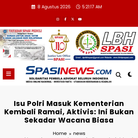
Skip
8 Agustus 2026
5:21:18 AM
to
content
Isu Polri Masuk Kementerian
Kembali Ramai, Aktivis: Ini Bukan
Sekadar Wacana Biasa
Home
news