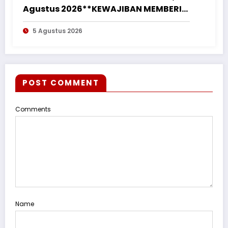
Agustus 2026**KEWAJIBAN MEMBERI
NAFKAH PASCA-PERCERAIAN KEPADA
5 Agustus 2026
MANTAN ISTRI DAN ANAK MASIH
MENGIKAT*
POST COMMENT
Comments
Name