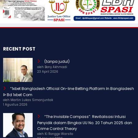
RECENT POST
(tanpa judul)
oleh Bony Akhmadi
23 April 2026
“1xbet Bangladesh Official On-line Betting Platform In Bangladesh
ᐉ Bd 1xbet Com
oleh Martin Lukas Simanjuntak
1 Agustus 2026
“The Invisible Compass”: Revitalisasi Intuisi
Penyidik dalam Bingkai UU No. 20 Tahun 2025 dan
Crime Control Theory
oleh Ki Ronggo Warsito