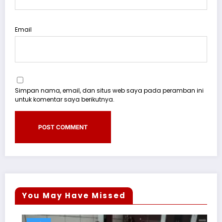
Email
Simpan nama, email, dan situs web saya pada peramban ini
untuk komentar saya berikutnya.
You May Have Missed