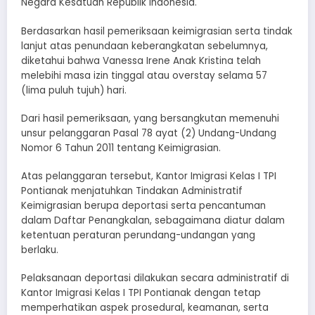
Negara Kesatuan Republik Indonesia.
Berdasarkan hasil pemeriksaan keimigrasian serta tindak
lanjut atas penundaan keberangkatan sebelumnya,
diketahui bahwa Vanessa Irene Anak Kristina telah
melebihi masa izin tinggal atau overstay selama 57
(lima puluh tujuh) hari.
Dari hasil pemeriksaan, yang bersangkutan memenuhi
unsur pelanggaran Pasal 78 ayat (2) Undang-Undang
Nomor 6 Tahun 2011 tentang Keimigrasian.
Atas pelanggaran tersebut, Kantor Imigrasi Kelas I TPI
Pontianak menjatuhkan Tindakan Administratif
Keimigrasian berupa deportasi serta pencantuman
dalam Daftar Penangkalan, sebagaimana diatur dalam
ketentuan peraturan perundang-undangan yang
berlaku.
Pelaksanaan deportasi dilakukan secara administratif di
Kantor Imigrasi Kelas I TPI Pontianak dengan tetap
memperhatikan aspek prosedural, keamanan, serta