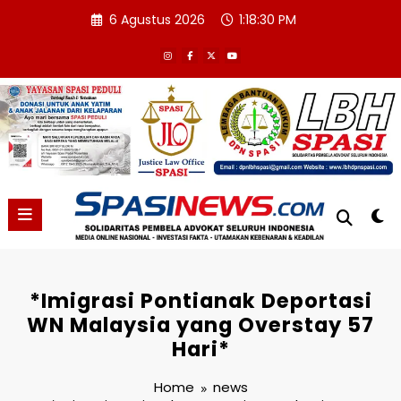
Skip
6 Agustus 2026
1:18:31 PM
to
content
*Imigrasi Pontianak Deportasi
WN Malaysia yang Overstay 57
Hari*
Home
news