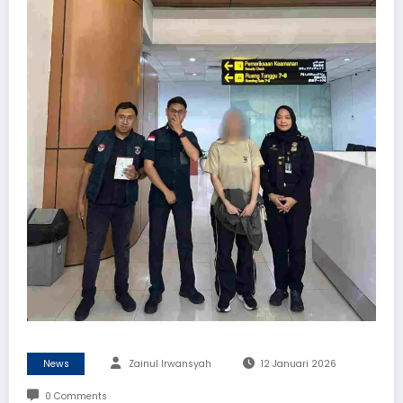
News
Zainul Irwansyah
12 Januari 2026
0 Comments