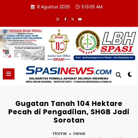
Skip
8 Agustus 2026
5:13:06 AM
to
content
Gugatan Tanah 104 Hektare
Pecah di Pengadilan, SHGB Jadi
Sorotan
Home
news