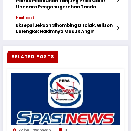
Polres Pelabuhan Tanjung Priok Gelar
Upacara Penganugerahan Tanda
Kehormatan Satyalancana Pengabdian
Next post
Eksepsi Jekson Sihombing Ditolak, Wilson
Lalengke: Hakimnya Masuk Angin
RELATED POSTS
Zainul Irwansyah
0