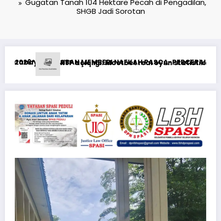
Gugatan Tanah 104 Hektare Pecah di Pengadilan,
SHGB Jadi Sorotan
RCERAIAN KEPADA MANTAN ISTRI DAN ANAK MASIH MENGIKAT*
istikası ilə oyun anlayışı
Risiken minimieren: Wie fange ich an,