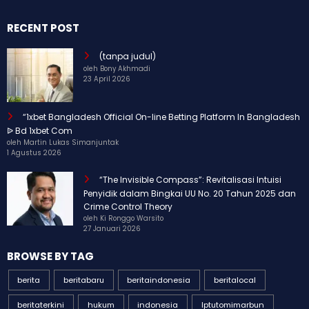
RECENT POST
(tanpa judul)
oleh Bony Akhmadi
23 April 2026
“1xbet Bangladesh Official On-line Betting Platform In Bangladesh
ᐉ Bd 1xbet Com
oleh Martin Lukas Simanjuntak
1 Agustus 2026
“The Invisible Compass”: Revitalisasi Intuisi
Penyidik dalam Bingkai UU No. 20 Tahun 2025 dan
Crime Control Theory
oleh Ki Ronggo Warsito
27 Januari 2026
BROWSE BY TAG
berita
beritabaru
beritaindonesia
beritalocal
beritaterkini
hukum
indonesia
Iptutomimarbun