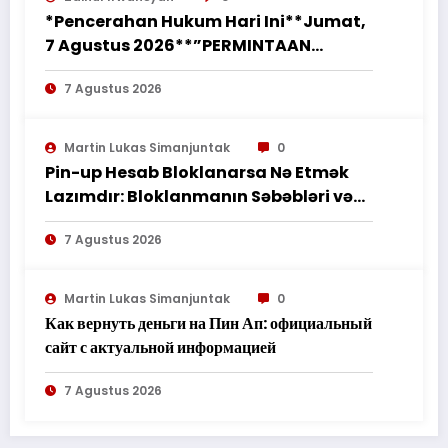
*Pencerahan Hukum Hari Ini**Jumat,
7 Agustus 2026**”PERMINTAAN
PERUBAHAN PEKERJAAN SECARA LISAN
7 Agustus 2026
TIDAK MENGHAPUS KEWAJIBAN
PEMBORONG MENYELESAIKAN
PEKERJAAN SESUAI PERJANJIAN
Martin Lukas Simanjuntak
0
TERTULIS”*
Pin-up Hesab Bloklanarsa Nə Etmək
Lazımdır: Bloklanmanın Səbəbləri və
Tədbirləri
7 Agustus 2026
Martin Lukas Simanjuntak
0
Как вернуть деньги на Пин Ап: официальный
сайт с актуальной информацией
7 Agustus 2026