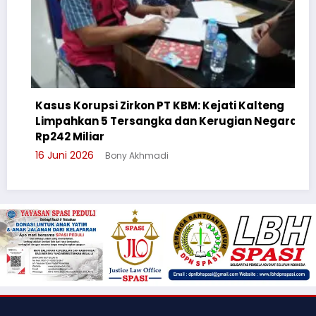
us Korupsi Zirkon PT KBM: Kejati Kalteng
pahkan 5 Tersangka dan Kerugian Negara
Cegah Bu
2 Miliar
Suluh Pe
uni 2026
Bony Akhmadi
3 Juni 20