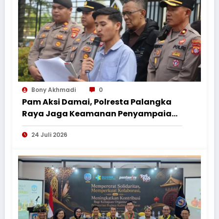
Bony Akhmadi
0
Pam Aksi Damai, Polresta Palangka
Raya Jaga Keamanan Penyampaian
Aspirasi Perkumpulan Pemuda
24 Juli 2026
Nusantara