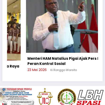
Pe
Be
Menteri HAM Natalius Pigai Ajak Pers Perkuat
21
Peran Kontrol Sosial
23 Mei 2026
Ki Ronggo Warsito