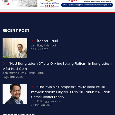
RECENT POST
(tanpa judul)
oleh Bony Akhmadi
23 April 2026
“1xbet Bangladesh Official On-line Betting Platform In Bangladesh
ᐉ Bd 1xbet Com
oleh Martin Lukas Simanjuntak
1 Agustus 2026
“The Invisible Compass”: Revitalisasi Intuisi
Penyidik dalam Bingkai UU No. 20 Tahun 2025 dan
Crime Control Theory
oleh Ki Ronggo Warsito
27 Januari 2026
BROWSE BY TAG