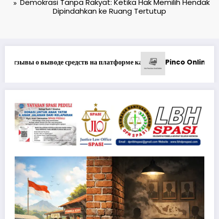
Demokrasi Tanpa Rakyat: Ketika Hak Memilih Hendak
Dipindahkan ke Ruang Tertutup
*Pastikan Pekayanan Maksima
çuların Müştəri Xidmətlərindən Nələr Gözlədiyi