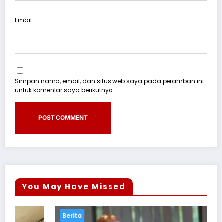
Email
Simpan nama, email, dan situs web saya pada peramban ini
untuk komentar saya berikutnya.
You May Have Missed
Berita
B