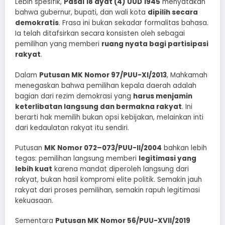
Lebih spesifik,
Pasal 18 ayat (4) UUD 1945
menyatakan
bahwa gubernur, bupati, dan wali kota
dipilih secara
demokratis
. Frasa ini bukan sekadar formalitas bahasa.
Ia telah ditafsirkan secara konsisten oleh sebagai
pemilihan yang memberi
ruang nyata bagi partisipasi
rakyat
.
Dalam
Putusan MK Nomor 97/PUU-XI/2013
, Mahkamah
menegaskan bahwa pemilihan kepala daerah adalah
bagian dari rezim demokrasi yang
harus menjamin
keterlibatan langsung dan bermakna rakyat
. Ini
berarti hak memilih bukan opsi kebijakan, melainkan inti
dari kedaulatan rakyat itu sendiri.
Putusan
MK Nomor 072–073/PUU-II/2004
bahkan lebih
tegas: pemilihan langsung memberi
legitimasi yang
lebih kuat
karena mandat diperoleh langsung dari
rakyat, bukan hasil kompromi elite politik. Semakin jauh
rakyat dari proses pemilihan, semakin rapuh legitimasi
kekuasaan.
Sementara
Putusan MK Nomor 56/PUU-XVII/2019