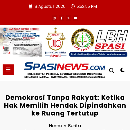
Skip
8 Agustus 2026
5:52:56 PM
to
content
Demokrasi Tanpa Rakyat: Ketika
Hak Memilih Hendak Dipindahkan
ke Ruang Tertutup
Home
Berita