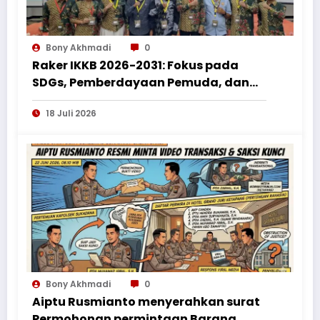
Bony Akhmadi
0
Raker IKKB 2026-2031: Fokus pada
SDGs, Pemberdayaan Pemuda, dan
Penguatan Bantuan Hukum bagi
18 Juli 2026
Perantau Kalbar
Bony Akhmadi
0
Aiptu Rusmianto menyerahkan surat
Permohonan permintaan Barang