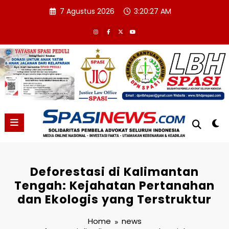
Skip
7 Agustus 2026
3:20:28 AM
to
content
Deforestasi di Kalimantan
Tengah: Kejahatan Pertanahan
dan Ekologis yang Terstruktur
Home
news