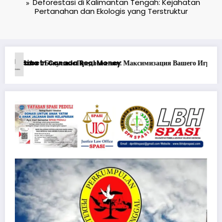
Deforestasi di Kalimantan Tengah: Kejahatan
Pertanahan dan Ekologis yang Terstruktur
рового Опыта
Ən yaxşı Pinco mərclərdə real qazanc ssenariləri ilə u