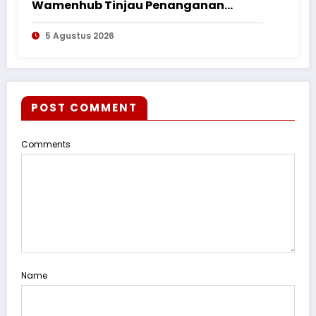
Wamenhub Tinjau Penanganan
Korban KM Mutiara Sentosa II di RS
5 Agustus 2026
PHC Surabaya
POST COMMENT
Comments
Name