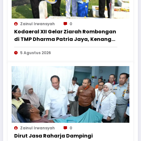
Zainul Irwansyah
0
Kodaeral XII Gelar Ziarah Rombongan
di TMP Dharma Patria Jaya, Kenang
Jasa Pahlawan dalam Peringatan
5 Agustus 2026
HUT ke-1
Zainul Irwansyah
0
Dirut Jasa Raharja Dampingi