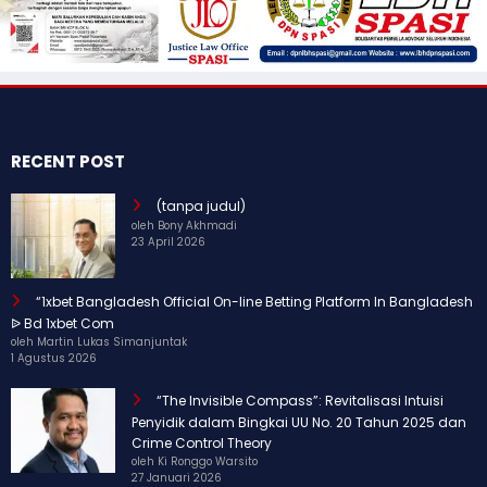
RECENT POST
(tanpa judul)
oleh Bony Akhmadi
23 April 2026
“1xbet Bangladesh Official On-line Betting Platform In Bangladesh
ᐉ Bd 1xbet Com
oleh Martin Lukas Simanjuntak
1 Agustus 2026
“The Invisible Compass”: Revitalisasi Intuisi
Penyidik dalam Bingkai UU No. 20 Tahun 2025 dan
Crime Control Theory
oleh Ki Ronggo Warsito