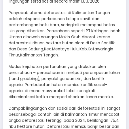
lingkungan serta sosial secara masif,13/3/2026.
Penyebab utama deforestasi di Kalimantan Tengah
adalah ekspansi perkebunan kelapa sawit dan
pertambangan batu bara, seringkali melampaui batas
izin yang diberikan. Perusahaan seperti PT.Katingan Indah
Utama dibawah naungan Makin Grub disorot karena
deforestasi ribuan hektare hutan alam di Desa Santilik
dan Desa Satiung,Kec.Mentaya Hulu,Kab.Kotawaringin
Timur,Kalimantan Tengah.
Modus kejahatan pertanahan yang dilakukan oleh
perusahaan – perusahaan ini meliputi perampasan lahan
(land grabbing), penyalahgunaan izin, dan konflik
agraria. Pembabatan hutan memicu konflik sosial-
agraria, di mana masyarakat lokal seringkali
dikriminalisasi ketika mempertahankan tanah mereka.
Dampak lingkungan dan sosial dari deforestasi ini sangat
besar.sebagai contoh lain di Kalimantan Timur mencatat
angka deforestasi tertinggi pada 2024, kehilangan 175,4
ribu hektare hutan. Deforestasi memicu banjir besar dan