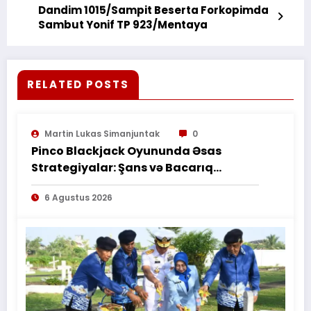
Dandim 1015/Sampit Beserta Forkopimda
Sambut Yonif TP 923/Mentaya
RELATED POSTS
Martin Lukas Simanjuntak
0
Pinco Blackjack Oyununda Əsas
Strategiyalar: Şans və Bacarıq
Balansı – BetAz Oyununa İcmal
6 Agustus 2026