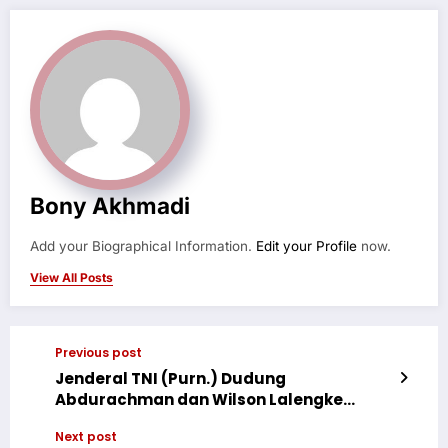
Bony Akhmadi
Add your Biographical Information.
Edit your Profile
now.
View All Posts
Previous post
Jenderal TNI (Purn.) Dudung
Abdurachman dan Wilson Lalengke
Berbuka Bersama di Kediaman Ustadz
Next post
Anton Susanto