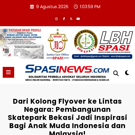
Skip
9 Agustus 2026
1:04:00 PM
to
content
Dari Kolong Flyover ke Lintas
Negara: Pembangunan
Skatepark Bekasi Jadi Inspirasi
Bagi Anak Muda Indonesia dan
Malaysia!