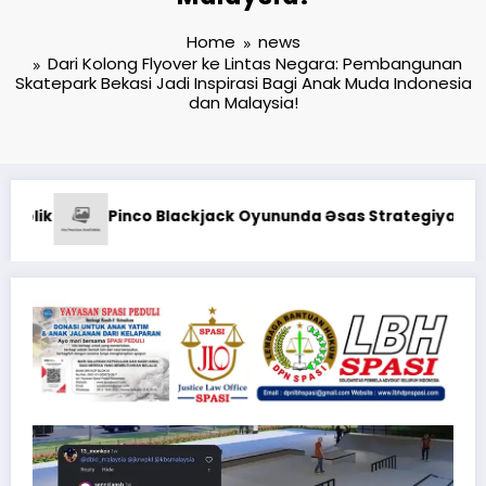
Home
news
Dari Kolong Flyover ke Lintas Negara: Pembangunan
Skatepark Bekasi Jadi Inspirasi Bagi Anak Muda Indonesia
dan Malaysia!
Kodaeral XII Gelar Ziarah Rombon
 Strategiyalar: Şans və Bacarıq Balansı – BetAz Oyununa İc