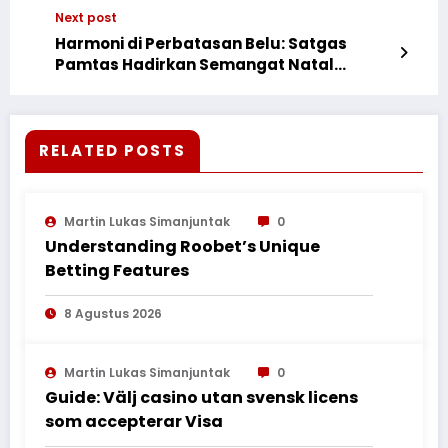
Wing Day yang Menginspirasi!
Next post
Harmoni di Perbatasan Belu: Satgas
Pamtas Hadirkan Semangat Natal
Melalui Karya Bakti Bersama Jemaat!
RELATED POSTS
Martin Lukas Simanjuntak
0
Understanding Roobet’s Unique
Betting Features
8 Agustus 2026
Martin Lukas Simanjuntak
0
Guide: Välj casino utan svensk licens
som accepterar Visa