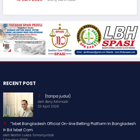
3
RECENT POST
(tanpa judul)
oleh Bony Akhmadi
23 April 2026
“1xbet Bangladesh Official On-line Betting Platform In Bangladesh
ᐉ Bd 1xbet Com
oleh Martin Lukas Simanjuntak
1 Agustus 2026