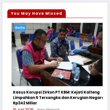
You May Have Missed
Berita
Kasus Korupsi Zirkon PT KBM: Kejati Kalteng
Limpahkan 5 Tersangka dan Kerugian Negara
C
Rp242 Miliar
S
16 Juni 2026
Bony Akhmadi