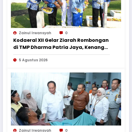
Zainul Irwansyah
0
Kodaeral XII Gelar Ziarah Rombongan
di TMP Dharma Patria Jaya, Kenang
Jasa Pahlawan dalam Peringatan
5 Agustus 2026
HUT ke-1
Zainul Irwansyah
0