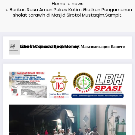
Home
news
Berikan Rasa Aman Polres Kotim Giatkan Pengamanan
sholat tarawih di Masjid Sirotol Mustaqim.Sampit.
ия Вашего Игрового Опыта
Ən yaxşı Pinco mərclərdə real qazanc ssena