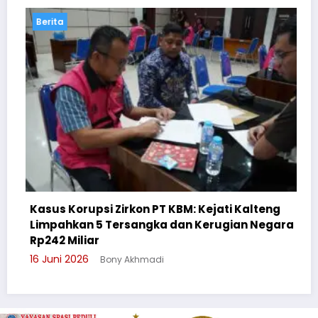
Berita
rupsi Zirkon PT KBM: Kejati Kalteng
an 5 Tersangka dan Kerugian Negara
Cegah Bullyi
liar
Suluh Pelaja
026
Bony Akhmadi
3 Juni 2026
B