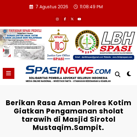
Skip
7 Agustus 2026
11:08:50 PM
to
content
Berikan Rasa Aman Polres Kotim
Giatkan Pengamanan sholat
tarawih di Masjid Sirotol
Mustaqim.Sampit.