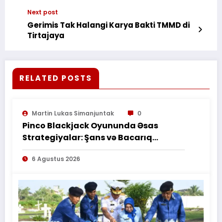
Kotim.Berbagi Takzil
Next post
Gerimis Tak Halangi Karya Bakti TMMD di
Tirtajaya
RELATED POSTS
Martin Lukas Simanjuntak
0
Pinco Blackjack Oyununda Əsas
Strategiyalar: Şans və Bacarıq
Balansı – BetAz Oyununa İcmal
6 Agustus 2026