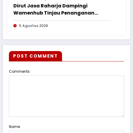
Dirut Jasa Raharja Dampingi
Wamenhub Tinjau Penanganan
Korban KM Mutiara Sentosa II di RS
5 Agustus 2026
PHC Surabaya
POST COMMENT
Comments
Name