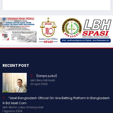
3 Juni 2026
Bony Akhmadi
RECENT POST
(tanpa judul)
oleh Bony Akhmadi
23 April 2026
“1xbet Bangladesh Official On-line Betting Platform In Bangladesh
ᐉ Bd 1xbet Com
oleh Martin Lukas Simanjuntak