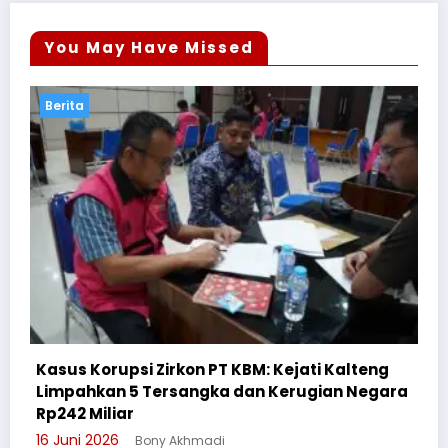
You May Have Missed
Berita
 Kalteng
ian Negara
Cegah Bullying, Sikum Polresta Palangk
Suluh Pelajar SMAN 6