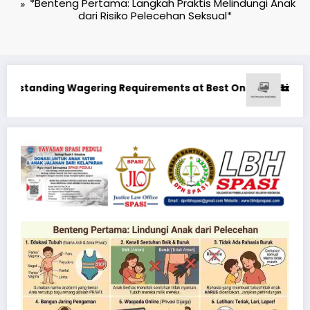
*Benteng Pertama: Langkah Praktis Melindungi Anak
dari Risiko Pelecehan Seksual*
 Canada Real Money
онусные Предложения: Максимизация Вашего Игрового Опыта
Ən yaxşı Pi