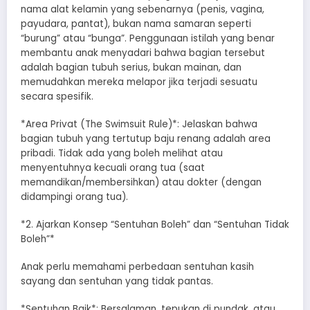
nama alat kelamin yang sebenarnya (penis, vagina,
payudara, pantat), bukan nama samaran seperti
“burung” atau “bunga”. Penggunaan istilah yang benar
membantu anak menyadari bahwa bagian tersebut
adalah bagian tubuh serius, bukan mainan, dan
memudahkan mereka melapor jika terjadi sesuatu
secara spesifik.
*​Area Privat (The Swimsuit Rule)*: Jelaskan bahwa
bagian tubuh yang tertutup baju renang adalah area
pribadi. Tidak ada yang boleh melihat atau
menyentuhnya kecuali orang tua (saat
memandikan/membersihkan) atau dokter (dengan
didampingi orang tua).
*​2. Ajarkan Konsep “Sentuhan Boleh” dan “Sentuhan Tidak
Boleh”*
​Anak perlu memahami perbedaan sentuhan kasih
sayang dan sentuhan yang tidak pantas.
*​Sentuhan Baik*: Bersalaman, tepukan di pundak, atau