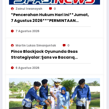
Zainul Irwansyah
0
*Pencerahan Hukum Hari Ini**Jumat,
7 Agustus 2026**”PERMINTAAN
PERUBAHAN PEKERJAAN SECARA LISAN
7 Agustus 2026
TIDAK MENGHAPUS KEWAJIBAN
PEMBORONG MENYELESAIKAN
PEKERJAAN SESUAI PERJANJIAN
Martin Lukas Simanjuntak
0
TERTULIS”*
Pinco Blackjack Oyununda Əsas
Strategiyalar: Şans və Bacarıq
Balansı – BetAz Oyununa İcmal
6 Agustus 2026