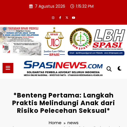
Skip
7 Agustus 2026
1:15:33 PM
to
content
*Benteng Pertama: Langkah
Praktis Melindungi Anak dari
Risiko Pelecehan Seksual*
Home
news