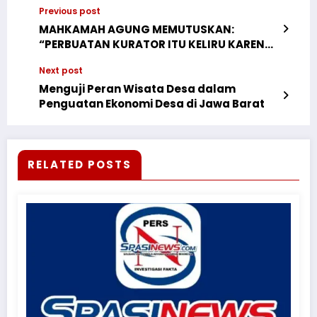
Previous post
MAHKAMAH AGUNG MEMUTUSKAN:
“PERBUATAN KURATOR ITU KELIRU KARENA
PEMBELI SUDAH MEMBAYAR LUNAS HARGA
Next post
TANAH SERTA MENGUASAI OBJEK
TERSEBUT. BELUM TERLAKSANANYA AJB
Menguji Peran Wisata Desa dalam
DAN BALIK NAMA SERTIFIKAT BUKAN
Penguatan Ekonomi Desa di Jawa Barat
KELALAIAN PEMBELI”
RELATED POSTS