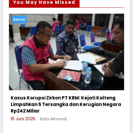
You May Have Missed
Berita
 Kalteng
ian Negara
Cegah Bullying, Sikum Polresta Palangk
Suluh Pelajar SMAN 6
3 Juni 2026
Bony Akhmadi