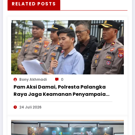
RELATED POSTS
Bony Akhmadi
0
Pam Aksi Damai, Polresta Palangka
Raya Jaga Keamanan Penyampaian
Aspirasi Perkumpulan Pemuda
24 Juli 2026
Nusantara