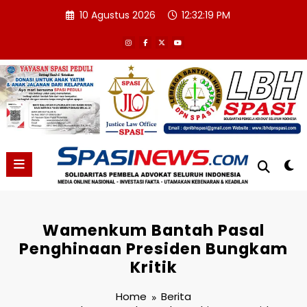
Skip
10 Agustus 2026
12:32:20 PM
to
content
Wamenkum Bantah Pasal
Penghinaan Presiden Bungkam
Kritik
Home
Berita