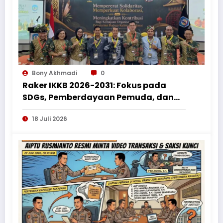
Bony Akhmadi
0
Raker IKKB 2026-2031: Fokus pada
SDGs, Pemberdayaan Pemuda, dan
Penguatan Bantuan Hukum bagi
18 Juli 2026
Perantau Kalbar