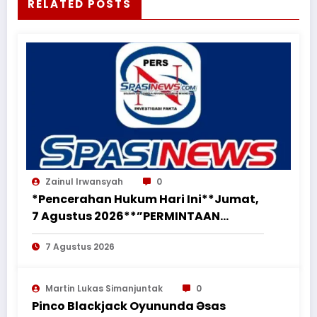
RELATED POSTS
Zainul Irwansyah
0
*Pencerahan Hukum Hari Ini**Jumat,
7 Agustus 2026**”PERMINTAAN
PERUBAHAN PEKERJAAN SECARA LISAN
7 Agustus 2026
TIDAK MENGHAPUS KEWAJIBAN
PEMBORONG MENYELESAIKAN
PEKERJAAN SESUAI PERJANJIAN
Martin Lukas Simanjuntak
0
TERTULIS”*
Pinco Blackjack Oyununda Əsas