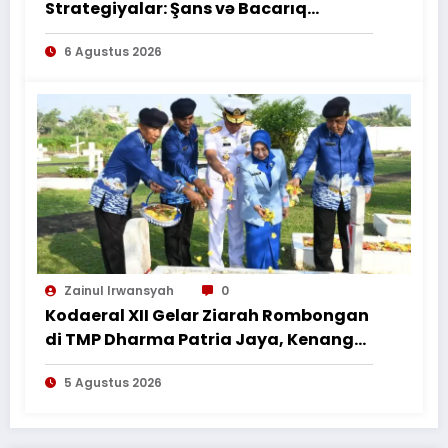
Strategiyalar: Şans və Bacarıq
Balansı – BetAz Oyununa İcmal
6 Agustus 2026
Zainul Irwansyah
0
Kodaeral XII Gelar Ziarah Rombongan
di TMP Dharma Patria Jaya, Kenang
Jasa Pahlawan dalam Peringatan
5 Agustus 2026
HUT ke-1