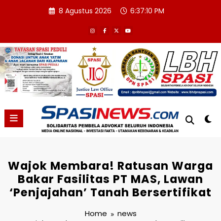
Skip
8 Agustus 2026
6:37:11 PM
to
content
Wajok Membara! Ratusan Warga
Bakar Fasilitas PT MAS, Lawan
‘Penjajahan’ Tanah Bersertifikat
Home
news