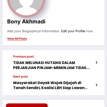
Bony Akhmadi
Add your Biographical Information.
Edit your Profile
now.
View All Posts
Previous post
TIDAK MELUNASI HUTANG DALAM
PERJANJIAN PINJAM-MEMINJAM TIDAK
DAPAT DIKUALIFIKASIKAN SEBAGAI TINDAK
Next post
PIDANA PENIPUAN ATAU PENGGELAPAN,
MELAINKAN SENGKETA HUTANG-PIUTANG
Masyarakat Dayak Wajok Dijajah di
YANG MERUPAKAN RANAH PERDATA
Tanah Sendiri, Koalisi LBH Siap Lawan
Kriminalisasi Korporasi