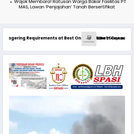
Wajok Membara! Ratusan Warga Bakar Fasilitas PT
MAS, Lawan ‘Penjajahan’ Tanah Bersertifikat
oney
ения: Максимизация Вашего Игрового Опыта
Ən yaxşı Pinco mərclərdə r