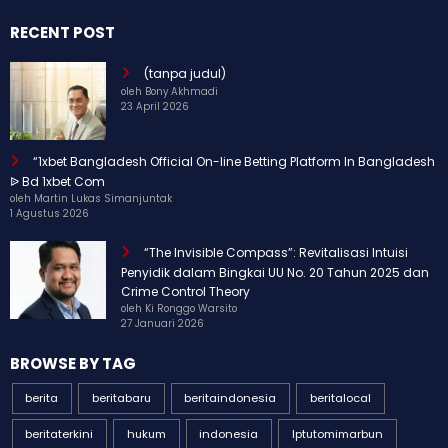
RECENT POST
(tanpa judul)
oleh Bony Akhmadi
23 April 2026
“1xbet Bangladesh Official On-line Betting Platform In Bangladesh
ᐉ Bd 1xbet Com
oleh Martin Lukas Simanjuntak
1 Agustus 2026
“The Invisible Compass”: Revitalisasi Intuisi
Penyidik dalam Bingkai UU No. 20 Tahun 2025 dan
Crime Control Theory
oleh Ki Ronggo Warsito
27 Januari 2026
BROWSE BY TAG
berita
beritabaru
beritaindonesia
beritalocal
beritaterkini
hukum
indonesia
Iptutomimarbun