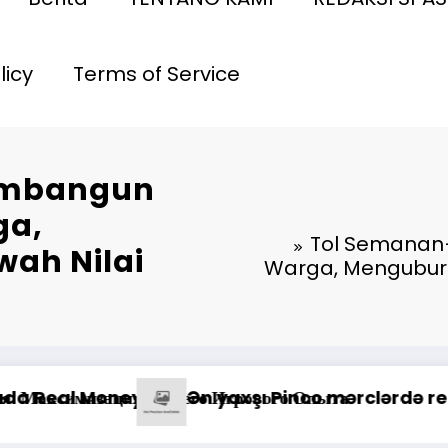
licy
Terms of Service
embangun
ga,
Tol Semanan–
wah Nilai
Warga, Mengubur K
*Pastikan Pekayanan Maksimal
ların Müştəri Xidmətlərindən Nələr Gözlədiyi