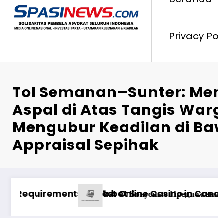
Privacy Po
Tol Semanan–Sunter: M
Aspal di Atas Tangis War
Mengubur Keadilan di Ba
Appraisal Sepihak
ları
воде средств на платформе казино
Pinco Online Casino: Oyunçu