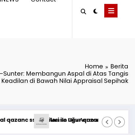
Home
Berita
Sunter: Membangun Aspal di Atas Tangis
eadilan di Bawah Nilai Appraisal Sepihak
, Direksi Jasa Raharja Tinjau Korban Kebakara
Możliwości gry na żywo, gdy kas