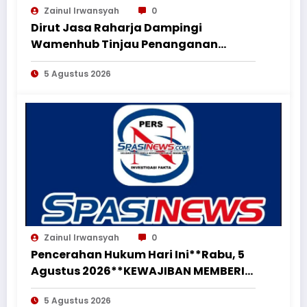
Zainul Irwansyah
0
Dirut Jasa Raharja Dampingi
Wamenhub Tinjau Penanganan
Korban KM Mutiara Sentosa II di RS
5 Agustus 2026
PHC Surabaya
Zainul Irwansyah
0
Pencerahan Hukum Hari Ini**Rabu, 5
Agustus 2026**KEWAJIBAN MEMBERI
NAFKAH PASCA-PERCERAIAN KEPADA
5 Agustus 2026
MANTAN ISTRI DAN ANAK MASIH