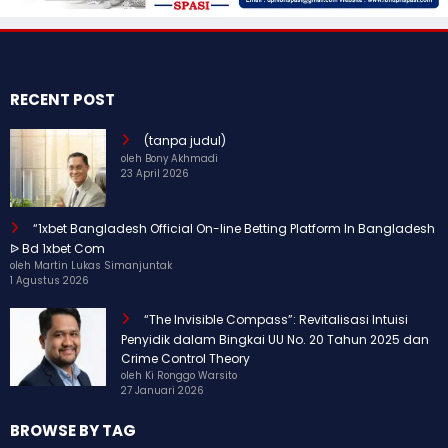
RECENT POST
(tanpa judul)
oleh Bony Akhmadi
23 April 2026
“1xbet Bangladesh Official On-line Betting Platform In Bangladesh
ᐉ Bd 1xbet Com
oleh Martin Lukas Simanjuntak
1 Agustus 2026
“The Invisible Compass”: Revitalisasi Intuisi
Penyidik dalam Bingkai UU No. 20 Tahun 2025 dan
Crime Control Theory
oleh Ki Ronggo Warsito
27 Januari 2026
BROWSE BY TAG