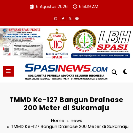
Skip
6 Agustus 2026
6:51:20 AM
to
content
TMMD Ke-127 Bangun Drainase
200 Meter di Sukamaju
Home
news
TMMD Ke-127 Bangun Drainase 200 Meter di Sukamaju