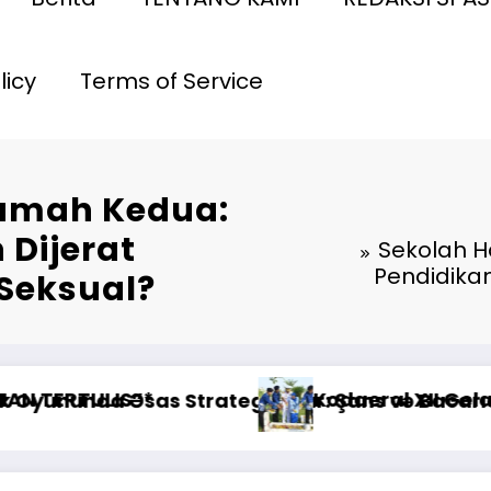
licy
Terms of Service
Rumah Kedua:
 Dijerat
Sekolah H
Pendidikan
Seksual?
ma Patria Jaya, Kenang Jasa Pahlawan dalam 
Jasa Raharja Dampingi Wamenhub Tinjau Penan
Pencerah