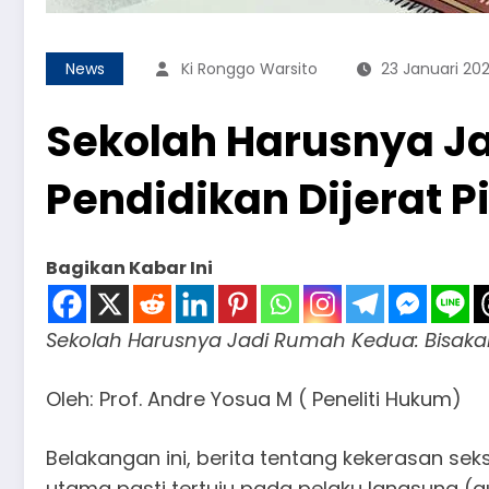
News
Ki Ronggo Warsito
23 Januari 20
Sekolah Harusnya J
Pendidikan Dijerat 
Bagikan Kabar Ini
Sekolah Harusnya Jadi Rumah Kedua: Bisakah
Oleh: Prof. Andre Yosua M ( Peneliti Hukum)
​Belakangan ini, berita tentang kekerasan se
utama pasti tertuju pada pelaku langsung (