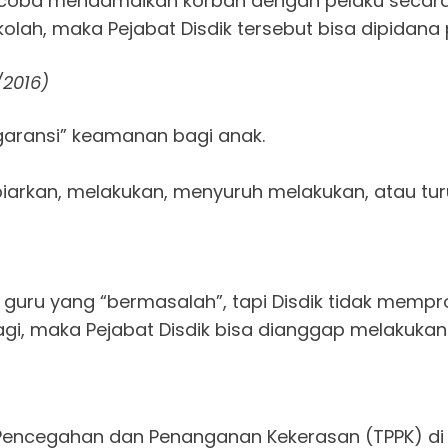
encoba mendamaikan korban dengan pelaku secara 
olah, maka Pejabat Disdik tersebut bisa dipidana 
/2016)
garansi” keamanan bagi anak.
rkan, melakukan, menyuruh melakukan, atau tur
guru yang “bermasalah”, tapi Disdik tidak mempro
lagi, maka Pejabat Disdik bisa dianggap melakuka
Pencegahan dan Penanganan Kekerasan (TPPK) di s