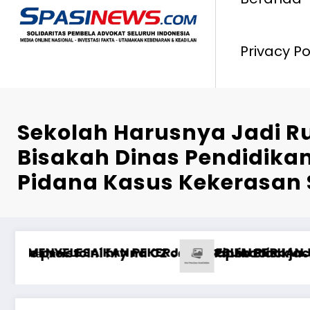
Privacy Po
Sekolah Harusnya Jadi 
Bisakah Dinas Pendidikan
Pidana Kasus Kekerasan 
aeral XII Gelar Ziarah Rombongan di TMP Dhar
Dirut 
ans və Bacarıq Balansı – BetAz Oyununa İcmal