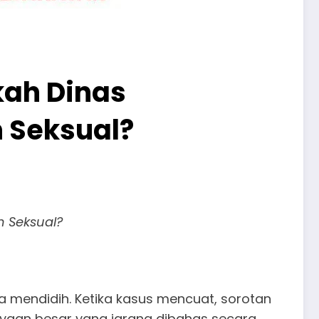
kah Dinas
n Seksual?
n Seksual?
ta mendidih. Ketika kasus mencuat, sorotan
nyaan besar yang jarang dibahas secara