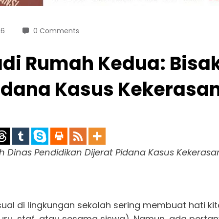
26
0 Comments
adi Rumah Kedua: Bisa
Pidana Kasus Kekerasa
 Dinas Pendidikan Dijerat Pidana Kasus Kekerasa
ksual di lingkungan sekolah sering membuat hati ki
guru, staf, atau sesama siswa). Namun, ada perta