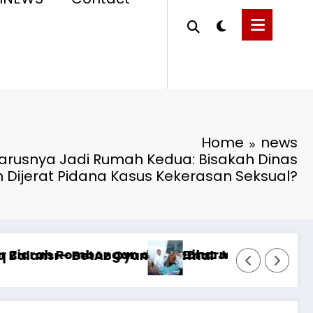
Home
news
arusnya Jadi Rumah Kedua: Bisakah Dinas
 Dijerat Pidana Kasus Kekerasan Seksual?
Peringatan HUT ke-1
ganan Korban KM Mutiara Sentosa II di RS PH
an Hukum Hari Ini**Rabu, 5 Agustus 2026**
RTP açıqlığı