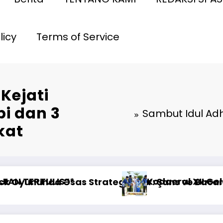
licy
Terms of Service
Kejati
i dan 3
Sambut Idul Adh
kat
lam Peringatan HUT ke-1
enanganan Korban KM Mutiara Sentosa II di R
erahan Hukum Hari Ini**Rabu, 5 Agustus 20
RTP açı