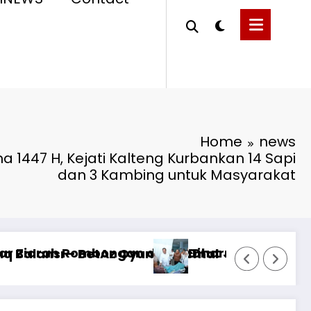
Home
news
a 1447 H, Kejati Kalteng Kurbankan 14 Sapi
dan 3 Kambing untuk Masyarakat
S PHC Surabaya
26**KEWAJIBAN MEMBERI NAFKAH PASCA-PERCERA
qlığı: Mostbet real oyun statistikası ilə oyun anl
Risiken m