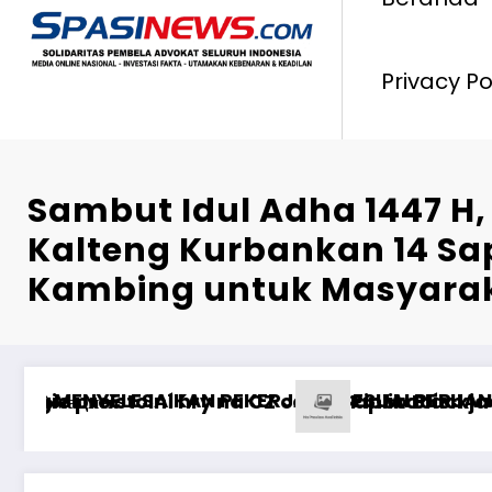
Privacy Po
Sambut Idul Adha 1447 H, 
Kalteng Kurbankan 14 Sap
Kambing untuk Masyara
Dharma Patria Jaya, Kenang Jasa Pahlawan da
irut Jasa Raharja Dampingi Wamenhub Tinjau P
Penc
mal