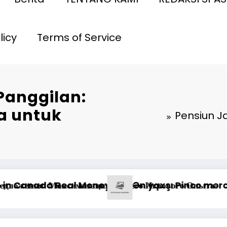
licy
Terms of Service
Panggilan:
ra untuk
Pensiun J
r qazanma yolları
п: отзывы о выводе средств на платформе казино
Pinco Online C