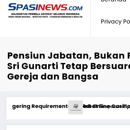
Privacy Po
Pensiun Jabatan, Bukan 
Sri Gunarti Tetap Bersua
Gereja dan Bangsa
го Опыта
Pinco mərclərdə real qazanc ssenariləri ilə uğu
Анализ Пин А