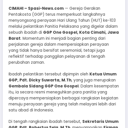
CIMAHI – Spasi-News.com
— Gereja Gerakan
Pentakosta (GGP) terus memperkuat langkahnya
menyongsong perayaan Hari Ulang Tahun (HUT) ke-103
melalui pelantikan Panitia Pelaksana yang digelar dalam
sebuah ibadah di
GGP One Gospel, Kota Cimahi, Jawa
Barat
. Momentum ini menjadi bagian penting dari
perjalanan gereja dalam mempersiapkan perayaan
yang tidak hanya bersifat seremonial, tetapi juga
reflektif terhadap panggilan pelayanan di tengah
perubahan zaman.
Ibadah pelantikan tersebut dipimpin oleh
Ketua Umum
GGP, Pdt. Dicky Suwarta, M.Th
, yang juga merupakan
Gembala Sidang GGP One Gospel
. Dalam kesempatan
itu, ia secara resmi meneguhkan para panitia yang
dipercaya mempersiapkan berbagai rangkaian kegiatan
menuju perayaan gereja yang telah melayani lebih dari
satu abad di Indonesia.
Di tengah rangkaian ibadah tersebut,
Sekretaris Umum
GGP, Pdt. Robertus Sela, M.Th
, menyampaikan
Firman