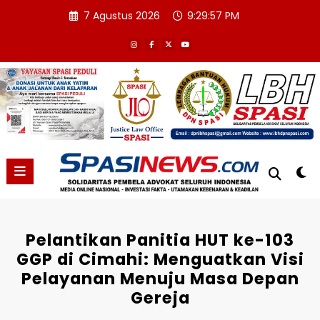
Skip
7 Agustus 2026
9:29:58 PM
to
content
Pelantikan Panitia HUT ke-103
GGP di Cimahi: Menguatkan Visi
Pelayanan Menuju Masa Depan
Gereja