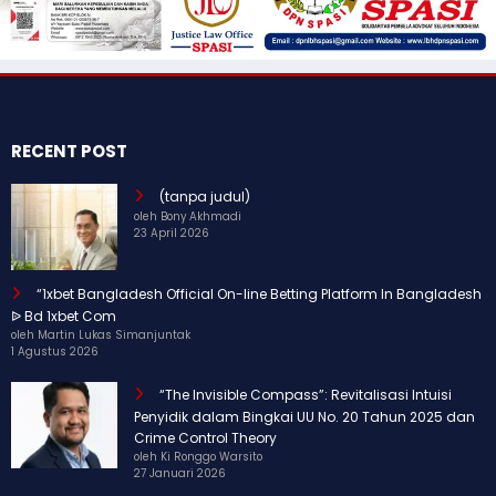
RECENT POST
(tanpa judul)
oleh Bony Akhmadi
23 April 2026
“1xbet Bangladesh Official On-line Betting Platform In Bangladesh
ᐉ Bd 1xbet Com
oleh Martin Lukas Simanjuntak
1 Agustus 2026
“The Invisible Compass”: Revitalisasi Intuisi
Penyidik dalam Bingkai UU No. 20 Tahun 2025 dan
Crime Control Theory
oleh Ki Ronggo Warsito
27 Januari 2026