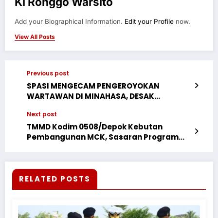
Ki Ronggo Warsito
Add your Biographical Information.
Edit your Profile
now.
View All Posts
Previous post
SPASI MENGECAM PENGEROYOKAN
WARTAWAN DI MINAHASA, DESAK
KEPOLISIAN TANGKAP PELAKU
Next post
TMMD Kodim 0508/Depok Kebutan
Pembangunan MCK, Sasaran Program
Unggulan TNI AD Capai 65 Persen
RELATED POSTS