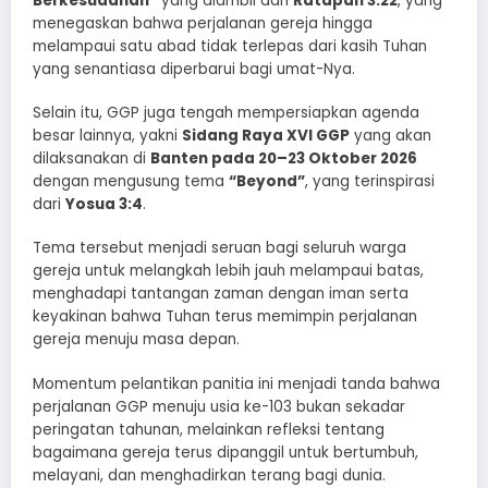
Berkesudahan”
yang diambil dari
Ratapan 3:22
, yang
menegaskan bahwa perjalanan gereja hingga
melampaui satu abad tidak terlepas dari kasih Tuhan
yang senantiasa diperbarui bagi umat-Nya.
Selain itu, GGP juga tengah mempersiapkan agenda
besar lainnya, yakni
Sidang Raya XVI GGP
yang akan
dilaksanakan di
Banten pada 20–23 Oktober 2026
dengan mengusung tema
“Beyond”
, yang terinspirasi
dari
Yosua 3:4
.
Tema tersebut menjadi seruan bagi seluruh warga
gereja untuk melangkah lebih jauh melampaui batas,
menghadapi tantangan zaman dengan iman serta
keyakinan bahwa Tuhan terus memimpin perjalanan
gereja menuju masa depan.
Momentum pelantikan panitia ini menjadi tanda bahwa
perjalanan GGP menuju usia ke-103 bukan sekadar
peringatan tahunan, melainkan refleksi tentang
bagaimana gereja terus dipanggil untuk bertumbuh,
melayani, dan menghadirkan terang bagi dunia.