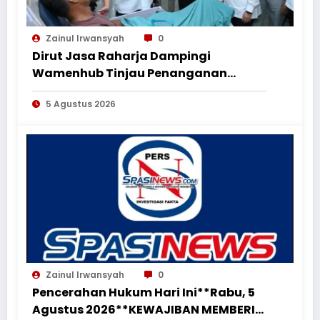
Zainul Irwansyah
0
Dirut Jasa Raharja Dampingi
Wamenhub Tinjau Penanganan
Korban KM Mutiara Sentosa II di RS
5 Agustus 2026
PHC Surabaya
Zainul Irwansyah
0
Pencerahan Hukum Hari Ini**Rabu, 5
Agustus 2026**KEWAJIBAN MEMBERI