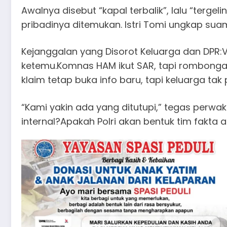
Awalnya disebut “kapal terbalik”, lalu “tergel
pribadinya ditemukan. Istri Tomi ungkap sua
Kejanggalan yang Disorot Keluarga dan DPR:Ve
ketemu.Komnas HAM ikut SAR, tapi rombongan d
klaim tetap buka info baru, tapi keluarga tak
“Kami yakin ada yang ditutupi,” tegas perwaki
internal?Apakah Polri akan bentuk tim fakta at