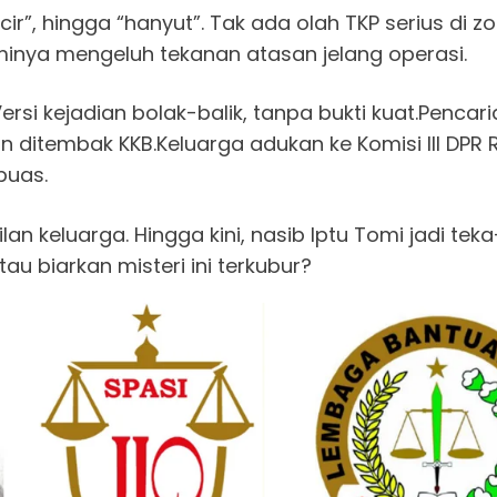
incir”, hingga “hanyut”. Tak ada olah TKP serius di
minya mengeluh tekanan atasan jelang operasi.
rsi kejadian bolak-balik, tanpa bukti kuat.Pencari
itembak KKB.Keluarga adukan ke Komisi III DPR RI,
 puas.
lan keluarga. Hingga kini, nasib Iptu Tomi jadi tek
au biarkan misteri ini terkubur?