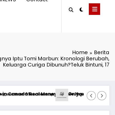
Home
Berita
ngnya Iptu Tomi Marbun: Kronologi Berubah,
Keluarga Curiga Dibunuh?Teluk Bintuni, 17
едств на платформе казино
Pinco Online Casino: Oyunçuların 