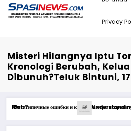
Privacy Po
Misteri Hilangnya Iptu T
Kronologi Berubah, Kelua
Dibunuh?Teluk Bintuni, 17
da Real Money
: Максимизация Вашего Игрового Опыта
Ən yaxşı Pinco mərclərdə rea