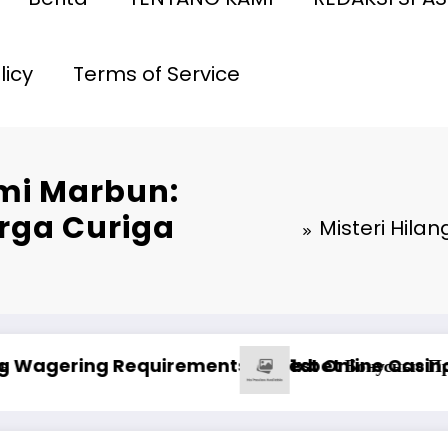
licy
Terms of Service
omi Marbun:
rga Curiga
Misteri Hila
l qazanc ssenariləri ilə uğur qazanma yolları
Анализ Пин Ап: отзывы о выводе ср