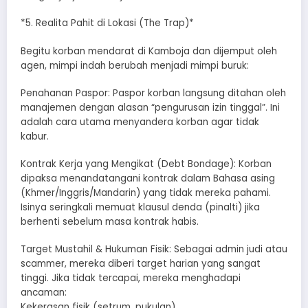
*​5. Realita Pahit di Lokasi (The Trap)*
​Begitu korban mendarat di Kamboja dan dijemput oleh
agen, mimpi indah berubah menjadi mimpi buruk:
​Penahanan Paspor: Paspor korban langsung ditahan oleh
manajemen dengan alasan “pengurusan izin tinggal”. Ini
adalah cara utama menyandera korban agar tidak
kabur.
​Kontrak Kerja yang Mengikat (Debt Bondage): Korban
dipaksa menandatangani kontrak dalam Bahasa asing
(Khmer/Inggris/Mandarin) yang tidak mereka pahami.
Isinya seringkali memuat klausul denda (pinalti) jika
berhenti sebelum masa kontrak habis.
​Target Mustahil & Hukuman Fisik: Sebagai admin judi atau
scammer, mereka diberi target harian yang sangat
tinggi. Jika tidak tercapai, mereka menghadapi
ancaman:
​Kekerasan fisik (setrum, pukulan).