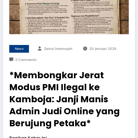
News
Zainul Irwansyah
20 Januari 2026
0 Comments
*Membongkar Jerat
Modus PMI Ilegal ke
Kamboja: Janji Manis
Admin Judi Online yang
Berujung Petaka*
Bagikan Kabar Ini