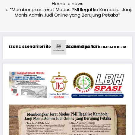
Home
news
*Membongkar Jerat Modus PMI Ilegal ke Kamboja: Janji
Manis Admin Judi Online yang Berujung Petaka*
атформе казино
Pinco Online Casino: Oyunçuların Müştəri Xidm