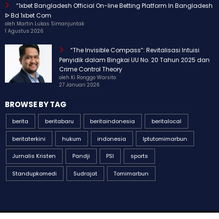
“1xbet Bangladesh Official On-line Betting Platform In Bangladesh
ᐉ Bd 1xbet Com
oleh Martin Lukas Simanjuntak
1 Agustus 2026
“The Invisible Compass”: Revitalisasi Intuisi
Penyidik dalam Bingkai UU No. 20 Tahun 2025 dan
Crime Control Theory
oleh Ki Ronggo Warsito
27 Januari 2026
BROWSE BY TAG
berita
beritabaru
beritaindonesia
beritalocal
beritaterkini
hukum
indonesia
Iptutomimarbun
Jurnalis Kristen
Pandji
PSI
sports
Standupkomedi
Sudrajat
Tomimarbun