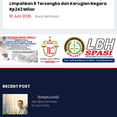
egara
Cegah Bullying, Sikum Polresta Palangka Ray
Suluh Pelajar SMAN 6
3 Juni 2026
Bony Akhmadi
RECENT POST
(tanpa judul)
oleh Bony Akhmadi
23 April 2026