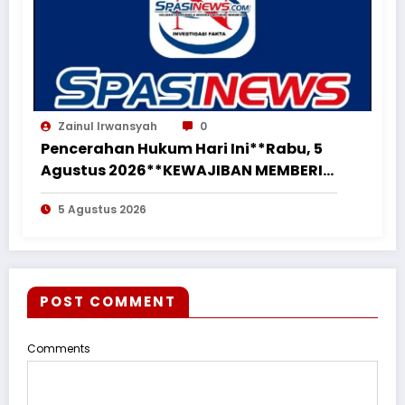
Zainul Irwansyah
0
Pencerahan Hukum Hari Ini**Rabu, 5
Agustus 2026**KEWAJIBAN MEMBERI
NAFKAH PASCA-PERCERAIAN KEPADA
5 Agustus 2026
MANTAN ISTRI DAN ANAK MASIH
MENGIKAT*
POST COMMENT
Comments