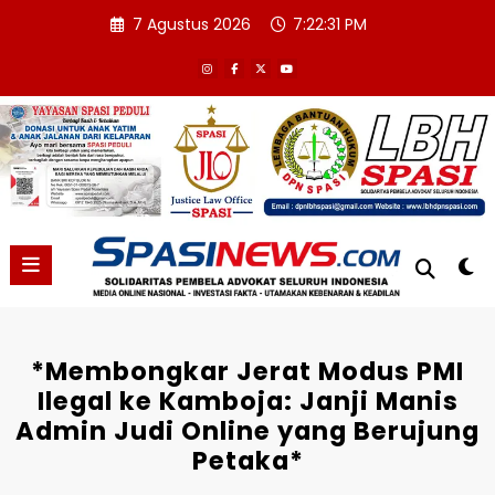
Skip
7 Agustus 2026
7:22:32 PM
to
content
*Membongkar Jerat Modus PMI
Ilegal ke Kamboja: Janji Manis
Admin Judi Online yang Berujung
Petaka*