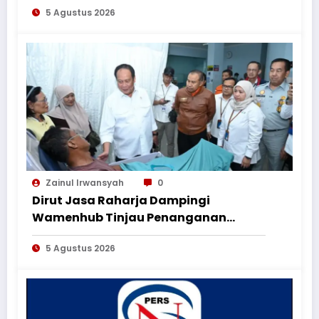
5 Agustus 2026
HUT ke-1
Zainul Irwansyah
0
Dirut Jasa Raharja Dampingi
Wamenhub Tinjau Penanganan
Korban KM Mutiara Sentosa II di RS
5 Agustus 2026
PHC Surabaya