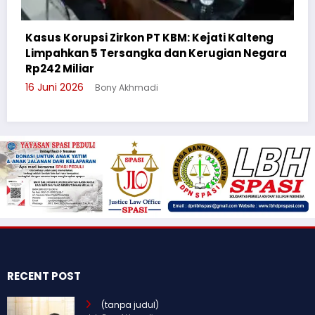
eng
egara
Cegah Bullying, Sikum Polresta Palangka Ray
Suluh Pelajar SMAN 6
3 Juni 2026
Bony Akhmadi
RECENT POST
(tanpa judul)