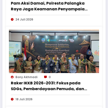
Pam Aksi Damai, Polresta Palangka
Raya Jaga Keamanan Penyampaian
Aspirasi Perkumpulan Pemuda
24 Juli 2026
Nusantara
Bony Akhmadi
0
Raker IKKB 2026-2031: Fokus pada
SDGs, Pemberdayaan Pemuda, dan
Penguatan Bantuan Hukum bagi
18 Juli 2026
Perantau Kalbar