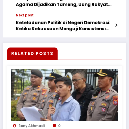
Agama Dijadikan Tameng, Uang Rakyat
Digarong
Next post
Keteladanan Politik di Negeri Demokrasi:
Ketika Kekuasaan Menguji Konsistensi
dan Kejujuran
RELATED POSTS
Bony Akhmadi
0