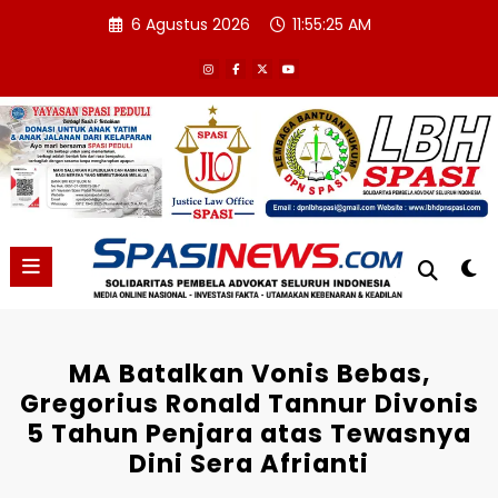
Skip
6 Agustus 2026
11:55:26 AM
to
content
MA Batalkan Vonis Bebas,
Gregorius Ronald Tannur Divonis
5 Tahun Penjara atas Tewasnya
Dini Sera Afrianti