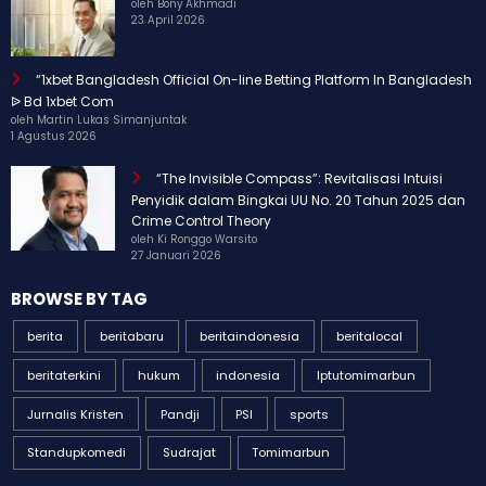
oleh Bony Akhmadi
23 April 2026
“1xbet Bangladesh Official On-line Betting Platform In Bangladesh
ᐉ Bd 1xbet Com
oleh Martin Lukas Simanjuntak
1 Agustus 2026
“The Invisible Compass”: Revitalisasi Intuisi
Penyidik dalam Bingkai UU No. 20 Tahun 2025 dan
Crime Control Theory
oleh Ki Ronggo Warsito
27 Januari 2026
BROWSE BY TAG
berita
beritabaru
beritaindonesia
beritalocal
beritaterkini
hukum
indonesia
Iptutomimarbun
Jurnalis Kristen
Pandji
PSI
sports
Standupkomedi
Sudrajat
Tomimarbun