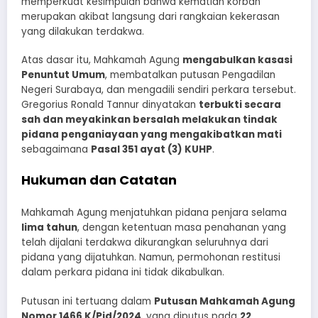
memperkuat kesimpulan bahwa kematian korban
merupakan akibat langsung dari rangkaian kekerasan
yang dilakukan terdakwa.
Atas dasar itu, Mahkamah Agung
mengabulkan kasasi
Penuntut Umum
, membatalkan putusan Pengadilan
Negeri Surabaya, dan mengadili sendiri perkara tersebut.
Gregorius Ronald Tannur dinyatakan
terbukti secara
sah dan meyakinkan bersalah melakukan tindak
pidana penganiayaan yang mengakibatkan mati
sebagaimana
Pasal 351 ayat (3) KUHP
.
Hukuman dan Catatan
Mahkamah Agung menjatuhkan pidana penjara selama
lima tahun
, dengan ketentuan masa penahanan yang
telah dijalani terdakwa dikurangkan seluruhnya dari
pidana yang dijatuhkan. Namun, permohonan restitusi
dalam perkara pidana ini tidak dikabulkan.
Putusan ini tertuang dalam
Putusan Mahkamah Agung
Nomor 1466 K/Pid/2024
, yang diputus pada
22