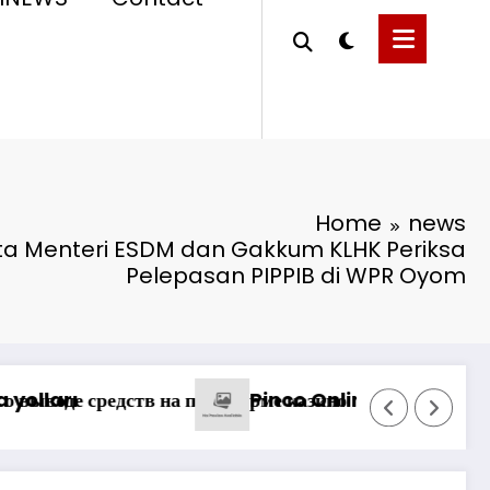
Home
news
ta Menteri ESDM dan Gakkum KLHK Periksa
Pelepasan PIPPIB di WPR Oyom
n Pekayanan Maksimal, Direksi Jasa Raharja Ti
ən Nələr Gözlədiyi
Możliwości 