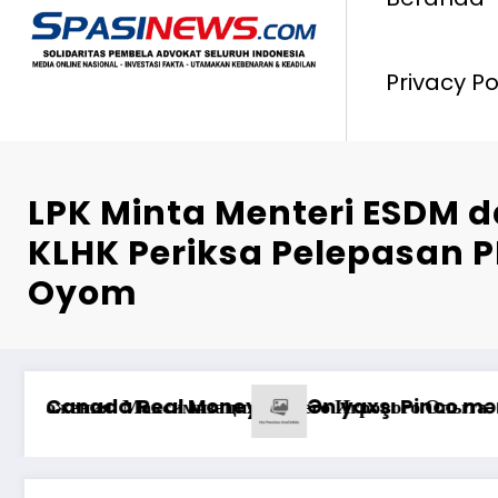
Privacy Po
LPK Minta Menteri ESDM
KLHK Periksa Pelepasan P
Oyom
ilə uğur qazanma yolları
из Пин Ап: отзывы о выводе средств на платформе каз
Pinco 