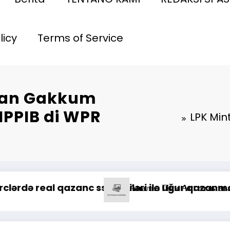
licy
Terms of Service
 dan Gakkum
IPPIB di WPR
LPK Min
*Pastika
ино
Online Casino: Oyunçuların Müştəri Xidmətlərind