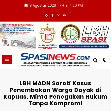
Skip
8 Agustus 2026
9:14:51 PM
to
content
LBH MADN Soroti Kasus
Penembakan Warga Dayak di
Kapuas, Minta Penegakan Hukum
Tanpa Kompromi