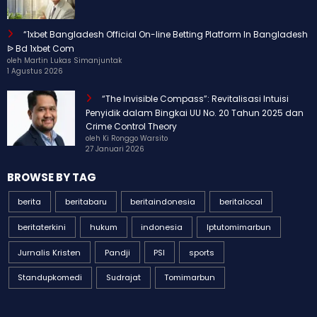
23 April 2026
“1xbet Bangladesh Official On-line Betting Platform In Bangladesh
ᐉ Bd 1xbet Com
oleh Martin Lukas Simanjuntak
1 Agustus 2026
“The Invisible Compass”: Revitalisasi Intuisi
Penyidik dalam Bingkai UU No. 20 Tahun 2025 dan
Crime Control Theory
oleh Ki Ronggo Warsito
27 Januari 2026
BROWSE BY TAG
berita
beritabaru
beritaindonesia
beritalocal
beritaterkini
hukum
indonesia
Iptutomimarbun
Jurnalis Kristen
Pandji
PSI
sports
Standupkomedi
Sudrajat
Tomimarbun