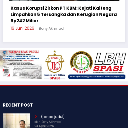
BM: Kejati Kalteng
an Kerugian Negara
Cegah Bullying, Sikum Polres
Suluh Pelajar SMAN 6
3 Juni 2026
Bony Akhmadi
RECENT POST
(tanpa judul)
oleh Bony Akhmadi