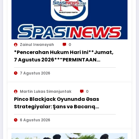
Zainul Irwansyah
0
*Pencerahan Hukum Hari Ini**Jumat,
7 Agustus 2026**”PERMINTAAN
PERUBAHAN PEKERJAAN SECARA LISAN
7 Agustus 2026
TIDAK MENGHAPUS KEWAJIBAN
PEMBORONG MENYELESAIKAN
PEKERJAAN SESUAI PERJANJIAN
Martin Lukas Simanjuntak
0
TERTULIS”*
Pinco Blackjack Oyununda Əsas
Strategiyalar: Şans və Bacarıq
Balansı – BetAz Oyununa İcmal
6 Agustus 2026