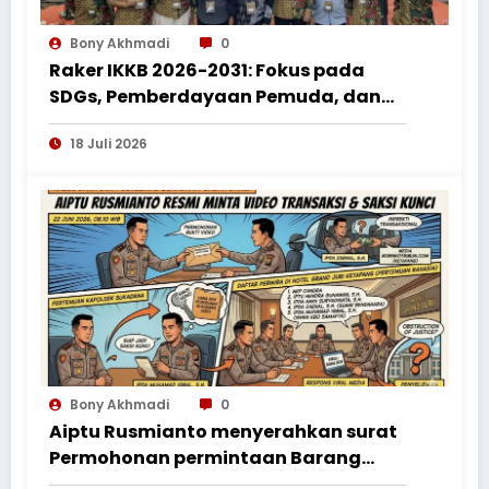
Bony Akhmadi
0
Raker IKKB 2026-2031: Fokus pada
SDGs, Pemberdayaan Pemuda, dan
Penguatan Bantuan Hukum bagi
18 Juli 2026
Perantau Kalbar
Bony Akhmadi
0
Aiptu Rusmianto menyerahkan surat
Permohonan permintaan Barang
Bukti ke Polres Kayong Utara