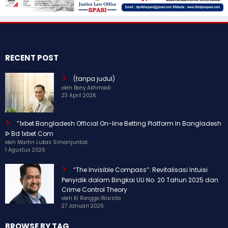
RECENT POST
(tanpa judul)
oleh Bony Akhmadi
23 April 2026
“1xbet Bangladesh Official On-line Betting Platform In Bangladesh
ᐉ Bd 1xbet Com
oleh Martin Lukas Simanjuntak
1 Agustus 2026
“The Invisible Compass”: Revitalisasi Intuisi
Penyidik dalam Bingkai UU No. 20 Tahun 2025 dan
Crime Control Theory
oleh Ki Ronggo Warsito
27 Januari 2026