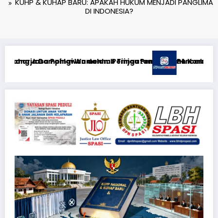
KUHP & KUHAP BARU: APAKAH HUKUM MENJADI PANGLIMA
DI INDONESIA?
osa II di RS PHC Surabaya
ni**Rabu, 5 Agustus 2026**KEWAJIBAN MEMBERI NAFKAH PAS
RTP açıqlığı: Mostbet real oyu