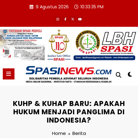
Skip
9 Agustus 2026
10:33:36 PM
to
content
KUHP & KUHAP BARU: APAKAH
HUKUM MENJADI PANGLIMA DI
INDONESIA?
Home
Berita