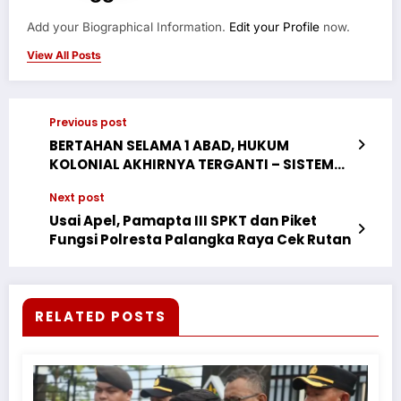
Add your Biographical Information.
Edit your Profile
now.
View All Posts
Previous post
BERTAHAN SELAMA 1 ABAD, HUKUM
KOLONIAL AKHIRNYA TERGANTI – SISTEM
HUKUM INDONESIA BARU JAMIN KEADILAN
Next post
YANG BERMAKNA
Usai Apel, Pamapta III SPKT dan Piket
Fungsi Polresta Palangka Raya Cek Rutan
RELATED POSTS