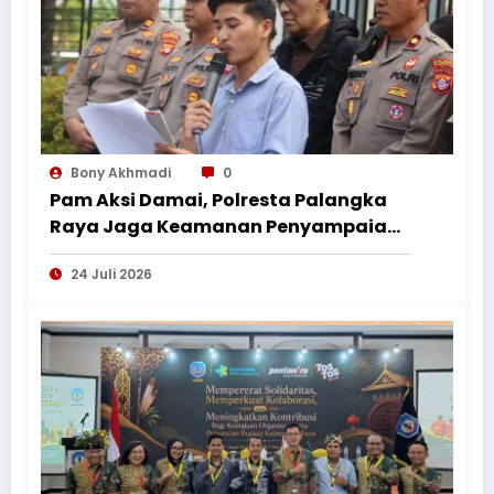
Bony Akhmadi
0
Pam Aksi Damai, Polresta Palangka
Raya Jaga Keamanan Penyampaian
Aspirasi Perkumpulan Pemuda
24 Juli 2026
Nusantara