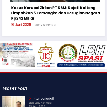
i Zirkon PT KBM: Kejati Kalteng
 Tersangka dan Kerugian Negara
Cegah Bullying, 
Suluh Pelajar SM
Bony Akhmadi
3 Juni 2026
Bony A
RECENT POST
(tanpa judul)
oleh Bony Akhmadi