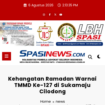
Skip
6 Agustus 2026
2:13:36 PM
to
content
Kehangatan Ramadan Warnai
TMMD Ke-127 di Sukamaju
Cilodong
Home
news