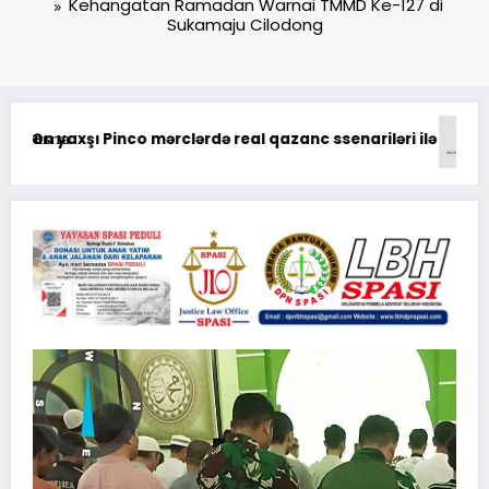
Kehangatan Ramadan Warnai TMMD Ke-127 di
Sukamaju Cilodong
uğur qazanma yolları
Анализ Пин Ап: отзывы о выводе средств на платформе казино