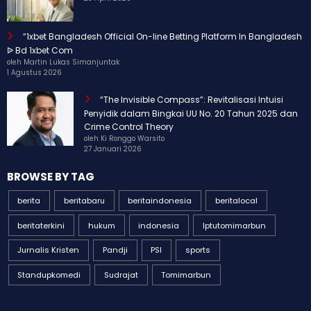
23 April 2026
“1xbet Bangladesh Official On-line Betting Platform In Bangladesh
ᐉ Bd 1xbet Com
oleh Martin Lukas Simanjuntak
1 Agustus 2026
“The Invisible Compass”: Revitalisasi Intuisi
Penyidik dalam Bingkai UU No. 20 Tahun 2025 dan
Crime Control Theory
oleh Ki Ronggo Warsito
27 Januari 2026
BROWSE BY TAG
berita
beritabaru
beritaindonesia
beritalocal
beritaterkini
hukum
indonesia
Iptutomimarbun
Jurnalis Kristen
Pandji
PSI
sports
Standupkomedi
Sudrajat
Tomimarbun