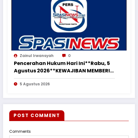
Zainul Irwansyah
0
Pencerahan Hukum Hari Ini**Rabu, 5
Agustus 2026**KEWAJIBAN MEMBERI
NAFKAH PASCA-PERCERAIAN KEPADA
5 Agustus 2026
MANTAN ISTRI DAN ANAK MASIH
MENGIKAT*
POST COMMENT
Comments