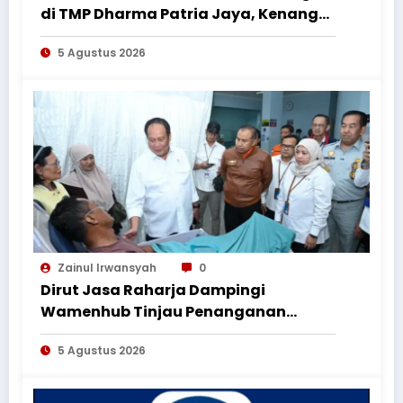
di TMP Dharma Patria Jaya, Kenang
Jasa Pahlawan dalam Peringatan
5 Agustus 2026
HUT ke-1
Zainul Irwansyah
0
Dirut Jasa Raharja Dampingi
Wamenhub Tinjau Penanganan
Korban KM Mutiara Sentosa II di RS
5 Agustus 2026
PHC Surabaya