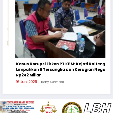
Kasus Korupsi Zirkon PT KBM: Kejati Kalteng
Limpahkan 5 Tersangka dan Kerugian Negara
Rp242 Miliar
16 Juni 2026
Bony Akhmadi