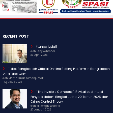
RECENT POST
(tanpa judul)
oleh Bony Akhmadi
23 April 2026
“1xbet Bangladesh Official On-line Betting Platform In Bangladesh
ᐉ Bd 1xbet Com
oleh Martin Lukas Simanjuntak
1 Agustus 2026
“The Invisible Compass”: Revitalisasi Intuisi
Penyidik dalam Bingkai UU No. 20 Tahun 2025 dan
Crime Control Theory
oleh Ki Ronggo Warsito
27 Januari 2026