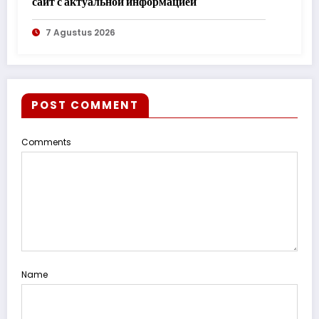
сайт с актуальной информацией
7 Agustus 2026
POST COMMENT
Comments
Name