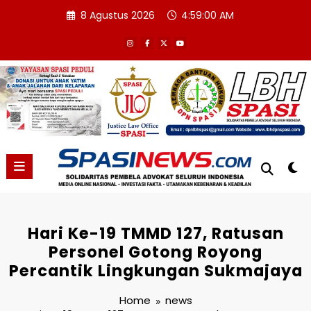
Skip
8 Agustus 2026
4:59:01 AM
to
content
Hari Ke-19 TMMD 127, Ratusan
Personel Gotong Royong
Percantik Lingkungan Sukmajaya
Home
news