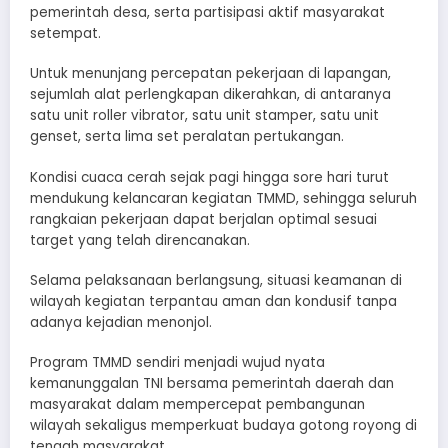
pemerintah desa, serta partisipasi aktif masyarakat
setempat.
Untuk menunjang percepatan pekerjaan di lapangan,
sejumlah alat perlengkapan dikerahkan, di antaranya
satu unit roller vibrator, satu unit stamper, satu unit
genset, serta lima set peralatan pertukangan.
Kondisi cuaca cerah sejak pagi hingga sore hari turut
mendukung kelancaran kegiatan TMMD, sehingga seluruh
rangkaian pekerjaan dapat berjalan optimal sesuai
target yang telah direncanakan.
Selama pelaksanaan berlangsung, situasi keamanan di
wilayah kegiatan terpantau aman dan kondusif tanpa
adanya kejadian menonjol.
Program TMMD sendiri menjadi wujud nyata
kemanunggalan TNI bersama pemerintah daerah dan
masyarakat dalam mempercepat pembangunan
wilayah sekaligus memperkuat budaya gotong royong di
tengah masyarakat.