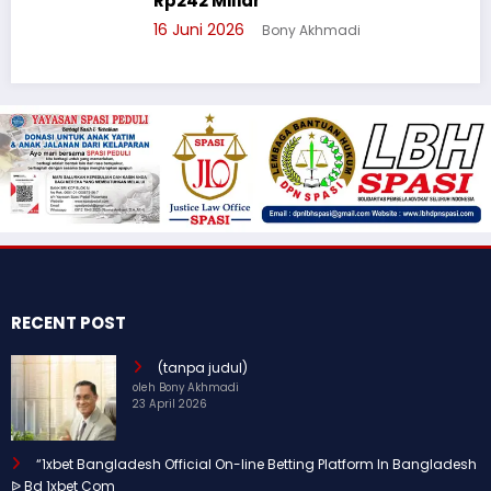
Rp242 Miliar
16 Juni 2026
Bony Akhmadi
RECENT POST
(tanpa judul)
oleh Bony Akhmadi
23 April 2026
“1xbet Bangladesh Official On-line Betting Platform In Bangladesh
ᐉ Bd 1xbet Com