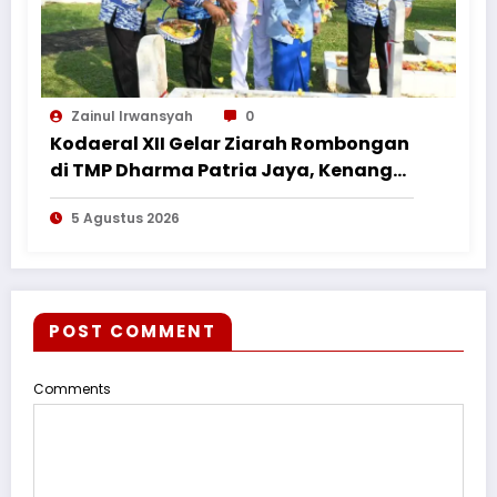
Zainul Irwansyah
0
Kodaeral XII Gelar Ziarah Rombongan
di TMP Dharma Patria Jaya, Kenang
Jasa Pahlawan dalam Peringatan
5 Agustus 2026
HUT ke-1
POST COMMENT
Comments