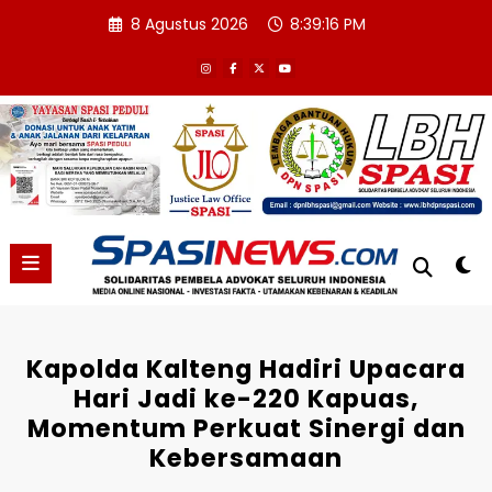
Skip
8 Agustus 2026
8:39:16 PM
to
content
Kapolda Kalteng Hadiri Upacara
Hari Jadi ke-220 Kapuas,
Momentum Perkuat Sinergi dan
Kebersamaan