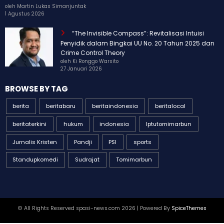
oleh Martin Lukas Simanjuntak
1 Agustus 2026
“The Invisible Compass”: Revitalisasi Intuisi
Penyidik dalam Bingkai UU No. 20 Tahun 2025 dan
Crime Control Theory
oleh Ki Ronggo Warsito
27 Januari 2026
BROWSE BY TAG
berita
beritabaru
beritaindonesia
beritalocal
beritaterkini
hukum
indonesia
Iptutomimarbun
Jurnalis Kristen
Pandji
PSI
sports
Standupkomedi
Sudrajat
Tomimarbun
© All Rights Reserved spasi-news.com 2026 | Powered By
SpiceThemes