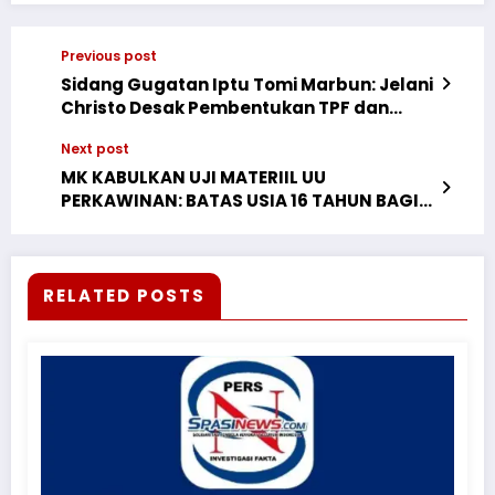
Previous post
Sidang Gugatan Iptu Tomi Marbun: Jelani
Christo Desak Pembentukan TPF dan
Minta Tergugat Dipanggil Paksa
Next post
MK KABULKAN UJI MATERIIL UU
PERKAWINAN: BATAS USIA 16 TAHUN BAGI
PEREMPUAN DINYATAKAN DISKRIMINATIF,
DPR DAN PEMERINTAH DIMINTA MENGUBAH
MENJADI USIA 19 TAHUN DALAM WAKTU 3
TAHUN
RELATED POSTS