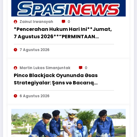
Zainul Irwansyah
0
*Pencerahan Hukum Hari Ini**Jumat,
7 Agustus 2026**”PERMINTAAN
PERUBAHAN PEKERJAAN SECARA LISAN
7 Agustus 2026
TIDAK MENGHAPUS KEWAJIBAN
PEMBORONG MENYELESAIKAN
PEKERJAAN SESUAI PERJANJIAN
Martin Lukas Simanjuntak
0
TERTULIS”*
Pinco Blackjack Oyununda Əsas
Strategiyalar: Şans və Bacarıq
Balansı – BetAz Oyununa İcmal
6 Agustus 2026