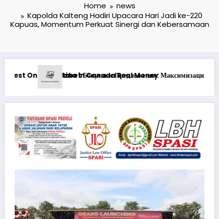
Home
news
Kapolda Kalteng Hadiri Upacara Hari Jadi ke-220
Kapuas, Momentum Perkuat Sinergi dan Kebersamaan
симизация Вашего Игрового Опыта
Ən yaxşı Pinco mərclərdə real qazan