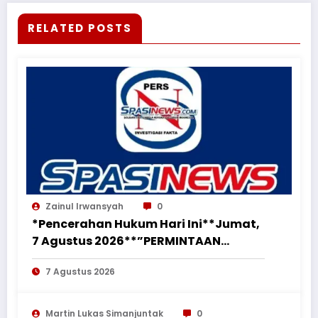
RELATED POSTS
Zainul Irwansyah
0
*Pencerahan Hukum Hari Ini**Jumat,
7 Agustus 2026**”PERMINTAAN
PERUBAHAN PEKERJAAN SECARA LISAN
7 Agustus 2026
TIDAK MENGHAPUS KEWAJIBAN
PEMBORONG MENYELESAIKAN
PEKERJAAN SESUAI PERJANJIAN
Martin Lukas Simanjuntak
0