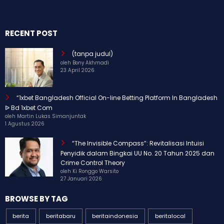
RECENT POST
(tanpa judul)
oleh Bony Akhmadi
23 April 2026
“1xbet Bangladesh Official On-line Betting Platform In Bangladesh
ᐉ Bd 1xbet Com
oleh Martin Lukas Simanjuntak
1 Agustus 2026
“The Invisible Compass”: Revitalisasi Intuisi
Penyidik dalam Bingkai UU No. 20 Tahun 2025 dan
Crime Control Theory
oleh Ki Ronggo Warsito
27 Januari 2026
BROWSE BY TAG
berita
beritabaru
beritaindonesia
beritalocal