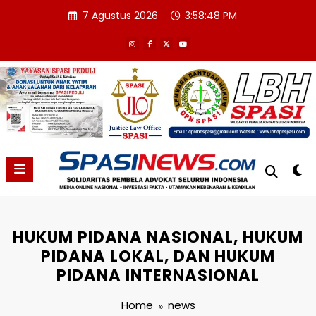
Skip
7 Agustus 2026
3:58:49 PM
to
content
HUKUM PIDANA NASIONAL, HUKUM
PIDANA LOKAL, DAN HUKUM
PIDANA INTERNASIONAL
Home
news