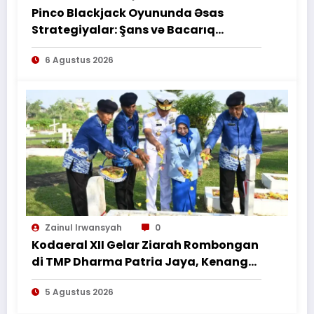
TERTULIS”*
Pinco Blackjack Oyununda Əsas
Strategiyalar: Şans və Bacarıq
Balansı – BetAz Oyununa İcmal
6 Agustus 2026
Zainul Irwansyah
0
Kodaeral XII Gelar Ziarah Rombongan
di TMP Dharma Patria Jaya, Kenang
Jasa Pahlawan dalam Peringatan
5 Agustus 2026
HUT ke-1