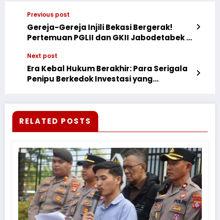
Previous post
Gereja-Gereja Injili Bekasi Bergerak!
Pertemuan PGLII dan GKII Jabodetabek 2
Tegaskan Era Baru Kolaborasi Pelayanan
Next post
Era Kebal Hukum Berakhir: Para Serigala
Penipu Berkedok Investasi yang
Bersembunyi di Balik Korporasi Kini Dapat
Dilibas dan Dimintai
Pertanggungjawaban Pidana
RELATED POSTS