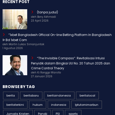
RECENT POST
(tanpa judul)
oleh Bony Akhmadi
23 April 2026
“1xbet Bangladesh Official On-line Betting Platform In Bangladesh
ᐉ Bd 1xbet Com
oleh Martin Lukas Simanjuntak
1 Agustus 2026
“The Invisible Compass”: Revitalisasi Intuisi
Penyidik dalam Bingkai UU No. 20 Tahun 2025 dan
Crime Control Theory
oleh Ki Ronggo Warsito
27 Januari 2026
BROWSE BY TAG
berita
beritabaru
beritaindonesia
beritalocal
beritaterkini
hukum
indonesia
Iptutomimarbun