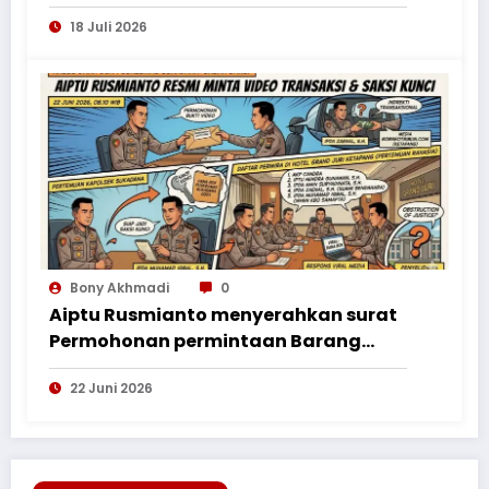
Penguatan Bantuan Hukum bagi
18 Juli 2026
Perantau Kalbar
Bony Akhmadi
0
Aiptu Rusmianto menyerahkan surat
Permohonan permintaan Barang
Bukti ke Polres Kayong Utara
22 Juni 2026