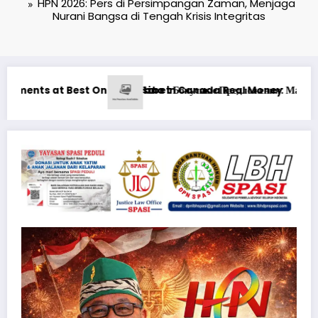
HPN 2026: Pers di Persimpangan Zaman, Menjaga
Nurani Bangsa di Tengah Krisis Integritas
рового Опыта
Ən yaxşı Pinco mərclərdə real qazanc ssenariləri ilə u