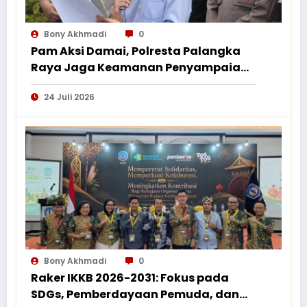
Bony Akhmadi
0
Pam Aksi Damai, Polresta Palangka
Raya Jaga Keamanan Penyampaian
Aspirasi Perkumpulan Pemuda
24 Juli 2026
Nusantara
Bony Akhmadi
0
Raker IKKB 2026-2031: Fokus pada
SDGs, Pemberdayaan Pemuda, dan