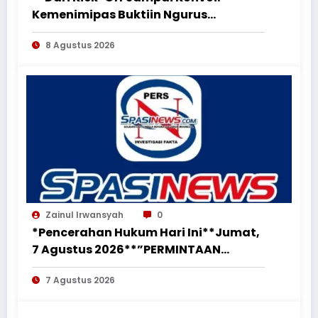
Kemenimipas Buktiin Ngurus
Dokumen Nggak Harus Ribet &
8 Agustus 2026
Boring”*
Zainul Irwansyah
0
*Pencerahan Hukum Hari Ini**Jumat,
7 Agustus 2026**”PERMINTAAN
PERUBAHAN PEKERJAAN SECARA LISAN
7 Agustus 2026
TIDAK MENGHAPUS KEWAJIBAN
PEMBORONG MENYELESAIKAN
PEKERJAAN SESUAI PERJANJIAN