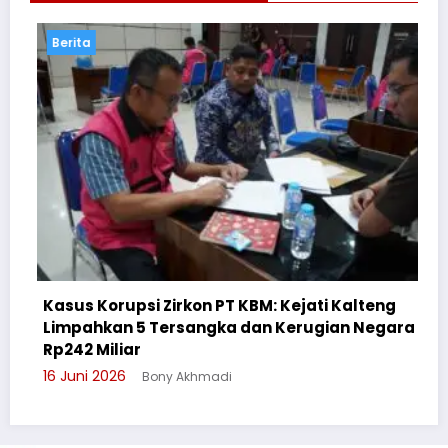
Berita
on PT KBM: Kejati Kalteng
angka dan Kerugian Negara
Cegah Bullying, Sikum
Suluh Pelajar SMAN 6
khmadi
3 Juni 2026
Bony Akhmadi