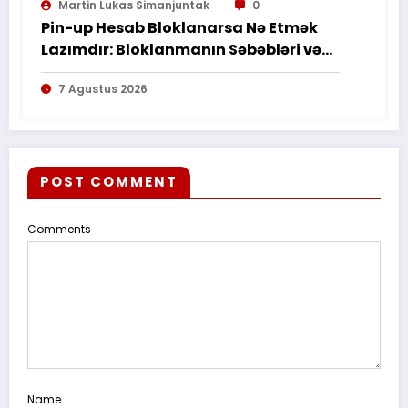
Martin Lukas Simanjuntak
0
TERTULIS”*
Pin-up Hesab Bloklanarsa Nə Etmək
Lazımdır: Bloklanmanın Səbəbləri və
Tədbirləri
7 Agustus 2026
POST COMMENT
Comments
Name