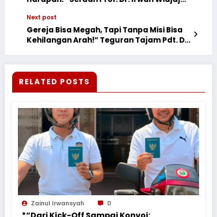
Menggema di KPN PGLII 2026
Next post
Gereja Bisa Megah, Tapi Tanpa Misi Bisa
Kehilangan Arah!” Teguran Tajam Pdt. Dr.
Bambang Widjaja di KPN 2026
RELATED POSTS
Zainul Irwansyah
0
*”Dari Kick-Off Sampai Konvoi: