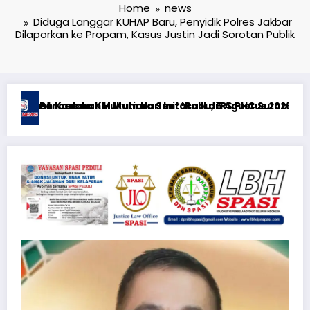
Home
news
Diduga Langgar KUHAP Baru, Penyidik Polres Jakbar
Dilaporkan ke Propam, Kasus Justin Jadi Sorotan Publik
aya
026**KEWAJIBAN MEMBERI NAFKAH PASCA-PERCERAIAN KEPADA M
RTP açıqlığı: Mostbet real oyun statistikası ilə oyun an