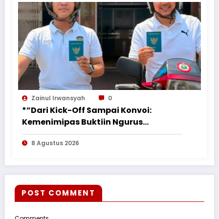
Zainul Irwansyah
0
*”Dari Kick-Off Sampai Konvoi:
Kemenimipas Buktiin Ngurus
Dokumen Nggak Harus Ribet &
8 Agustus 2026
Boring”*
POST COMMENT
Comments