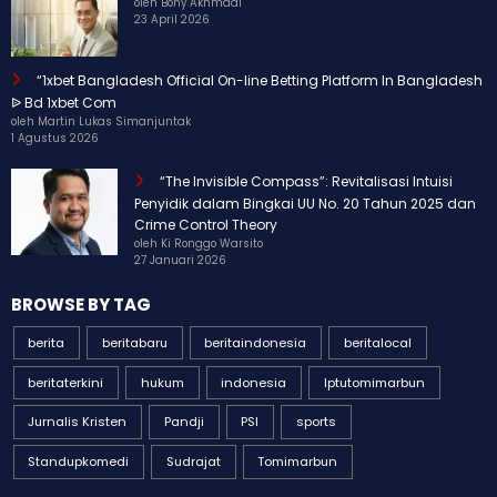
oleh Bony Akhmadi
23 April 2026
“1xbet Bangladesh Official On-line Betting Platform In Bangladesh
ᐉ Bd 1xbet Com
oleh Martin Lukas Simanjuntak
1 Agustus 2026
“The Invisible Compass”: Revitalisasi Intuisi
Penyidik dalam Bingkai UU No. 20 Tahun 2025 dan
Crime Control Theory
oleh Ki Ronggo Warsito
27 Januari 2026
BROWSE BY TAG
berita
beritabaru
beritaindonesia
beritalocal
beritaterkini
hukum
indonesia
Iptutomimarbun
Jurnalis Kristen
Pandji
PSI
sports
Standupkomedi
Sudrajat
Tomimarbun