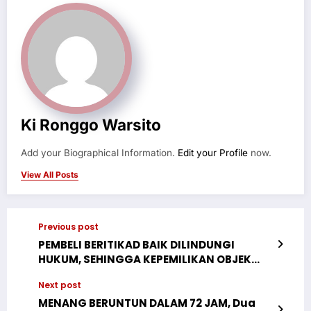
Ki Ronggo Warsito
Add your Biographical Information.
Edit your Profile
now.
View All Posts
Previous post
PEMBELI BERITIKAD BAIK DILINDUNGI
HUKUM, SEHINGGA KEPEMILIKAN OBJEK
SENGKETA YANG DIPEROLEH MELALUI
Next post
RISALAH LELANG YANG SAH ADALAH BENAR
DAN MENGIKAT. MAHKAMAH AGUNG
MENANG BERUNTUN DALAM 72 JAM, Dua