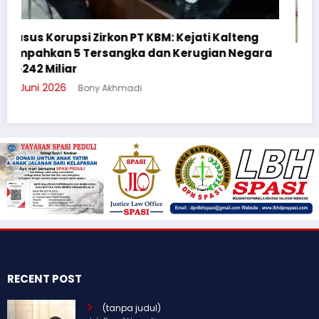
ra
Cegah Bullying, Sikum Polresta Palangka Raya
Suluh Pelajar SMAN 6
3 Juni 2026
Bony Akhmadi
RECENT POST
(tanpa judul)