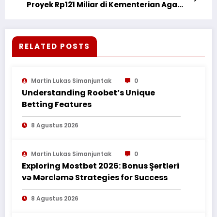
MEMBATALKAN PUTUSAN PENGADILAN
Proyek Rp121 Miliar di Kementerian Agama
TINGGI YANG MEMBATALKAN LELANG
Dimenangkan Penyedia yang Sama,
TERSEBUT KARENA DINILAI MENCIPTAKAN
Integritas Proses Dipertaruhkan
KETIDAKPASTIAN HUKUM
RELATED POSTS
Martin Lukas Simanjuntak
0
Understanding Roobet’s Unique
Betting Features
8 Agustus 2026
Martin Lukas Simanjuntak
0
Exploring Mostbet 2026: Bonus Şərtləri
və Mərcləmə Strategies for Success
8 Agustus 2026