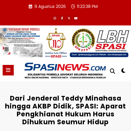
Skip
9 Agustus 2026
11:23:39 PM
to
content
Dari Jenderal Teddy Minahasa
hingga AKBP Didik, SPASI: Aparat
Pengkhianat Hukum Harus
Dihukum Seumur Hidup